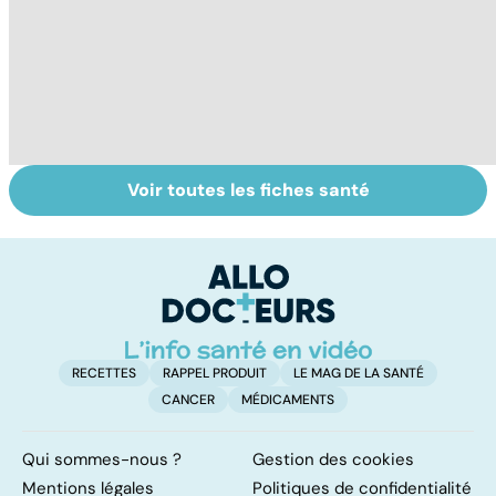
Voir toutes les fiches santé
Tout savoir sur le
Staphylocoque
C
cerveau
doré : une
l'
bactérie sous
d
surveillance
RECETTES
RAPPEL PRODUIT
LE MAG DE LA SANTÉ
CANCER
MÉDICAMENTS
Qui sommes-nous ?
Gestion des cookies
Mentions légales
Politiques de confidentialité