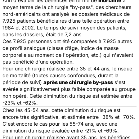
Afin d'évaluer les bénéfices en terme de
mortalité
à
moyen terme de la chirurgie "by-pass", des chercheurs
nord-américains ont analysé les dossiers médicaux de
7.925 patients bénéficiaires d’une telle opération entre
1984 et 2002. Le temps de suivi moyen des patients,
dans les dossiers, était de 7,2 ans.
Ces 7.925 personnes ont été comparées à 7.925 autres
de profil analogue (classe d’âge, indice de masse
corporelle au moment de l'opération, etc.) qui n'avaient
pas bénéficié d'une opération.
Pour une chirurgie réalisée entre 35 et 44 ans, le risque
de mortalité (toutes causes confondues, durant la
période de suivi)
après une chirurgie by-pass
s'est
avérée significativement plus faible comparée au groupe
non opéré. Cette diminution du risque est estimée entre
-23% et -62%.
Chez les 45-54 ans, cette diminution du risque est
encore très significative, et estimée entre -38% et -70%.
C'est encore le cas pour les 55-74 ans, avec une
diminution du risque évaluée entre -21% et -69%.
Pour une chirurgie réalisée avant 35 ans, les bénéfices