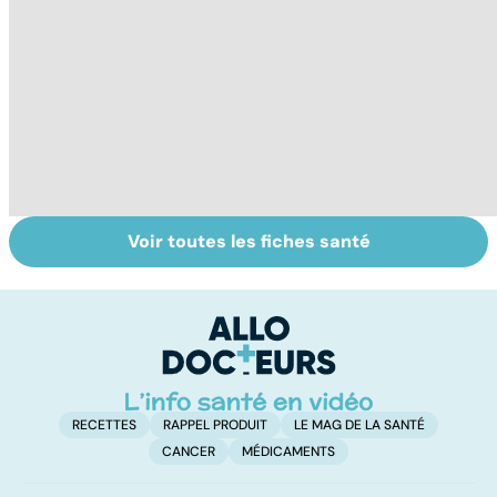
Voir toutes les fiches santé
Mal de dos : les
Douleurs
C
solutions pour
cervicales : des
am
soulager un
causes multiples
re
lumbago
RECETTES
RAPPEL PRODUIT
LE MAG DE LA SANTÉ
CANCER
MÉDICAMENTS