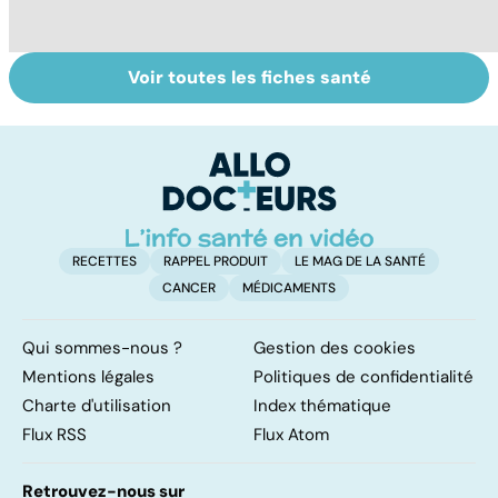
Voir toutes les fiches santé
Exostose
Trisomie 21 : du
Tr
osseuse : des
dépistage à la
vu
bosses sous la
prise en charge
u
peau
RECETTES
RAPPEL PRODUIT
LE MAG DE LA SANTÉ
CANCER
MÉDICAMENTS
Qui sommes-nous ?
Gestion des cookies
Mentions légales
Politiques de confidentialité
Charte d'utilisation
Index thématique
Flux RSS
Flux Atom
Retrouvez-nous sur