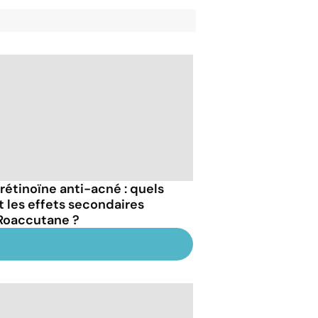
trétinoïne anti-acné : quels
t les effets secondaires
Roaccutane ?