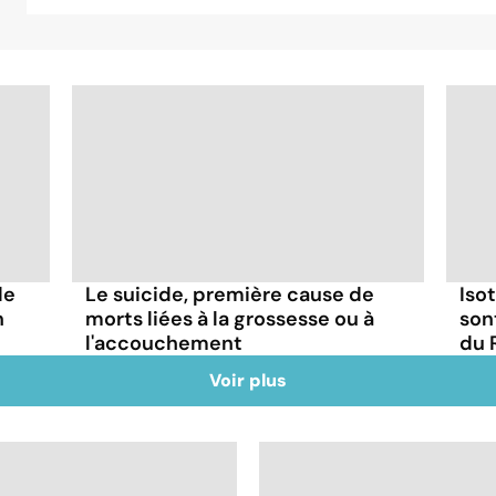
de
Le suicide, première cause de
Iso
n
morts liées à la grossesse ou à
son
l'accouchement
du 
Voir plus