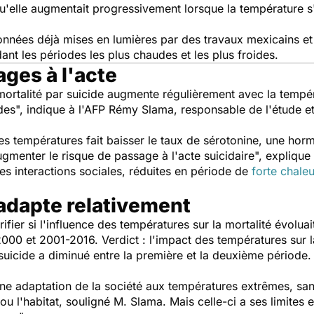
u'elle augmentait progressivement lorsque la température s
nnées déjà mises en lumières par des travaux mexicains et é
ant les périodes les plus chaudes et les plus froides.
ges à l'acte
mortalité par suicide augmente régulièrement avec la tempér
des
", indique à l'AFP Rémy Slama, responsable de l'étude et
s températures fait baisser le taux de sérotonine, une ho
ugmenter le risque de passage à l'acte suicidaire
", explique
es interactions sociales, réduites en période d
e
forte chaleu
adapte relativement
rifier si l'influence des températures sur la mortalité évolua
00 et 2001-2016. Verdict : l'impact des températures sur l
suicide a diminué entre la première et la deuxième période.
aine adaptation de la société aux températures extrêmes, s
u l'habitat
, souligné M. Slama.
Mais celle-ci a ses limites 