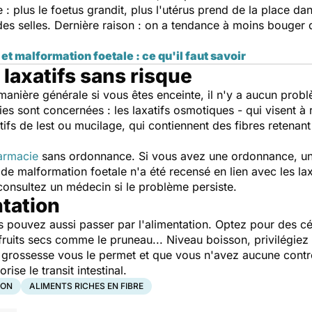
 : plus le foetus grandit, plus l'utérus prend de la place da
 des selles. Dernière raison : on a tendance à moins bouger 
.
t malformation foetale : ce qu'il faut savoir
laxatifs sans risque
manière générale si vous êtes enceinte, il n'y a aucun probl
es sont concernées : les laxatifs osmotiques - qui visent à r
atifs de lest ou mucilage, qui contiennent des fibres retenant
armacie
sans ordonnance. Si vous avez une ordonnance, une 
e malformation foetale n'a été recensé en lien avec les la
 consultez un médecin si le problème persiste.
ntation
s pouvez aussi passer par l'alimentation. Optez pour des cér
 fruits secs comme le pruneau... Niveau boisson, privilégie
 grossesse vous le permet et que vous n'avez aucune contre-
ise le transit intestinal.
ION
ALIMENTS RICHES EN FIBRE