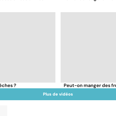
pêches ?
Peut-on manger des frui
Plus de vidéos