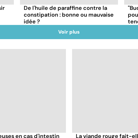
ir
"Bu
De l'huile de paraffine contre la
pou
constipation : bonne ou mauvaise
ten
idée ?
Voir plus
ses en cas d'intestin
La viande rouge fait-ell