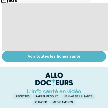
Nos fiches santé
Voir toutes les fiches santé
Suicide : prévenir
L'andropause, la
I
le passage à
ménopause des
ur
l'acte
hommes ?
h
RECETTES
RAPPEL PRODUIT
LE MAG DE LA SANTÉ
CANCER
MÉDICAMENTS