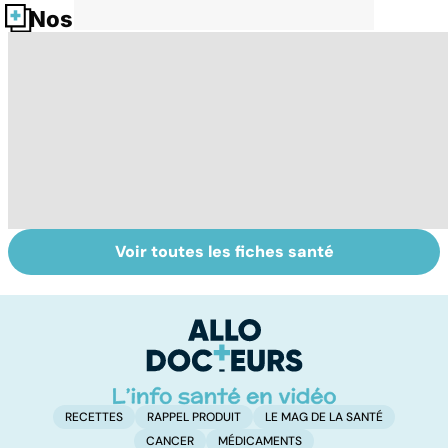
Nos fiches santé
Voir toutes les fiches santé
Un rhume, ça se
Tout savoir sur
I
soigne ?
les infections
a
pulmonaires
fa
d'
RECETTES
RAPPEL PRODUIT
LE MAG DE LA SANTÉ
CANCER
MÉDICAMENTS