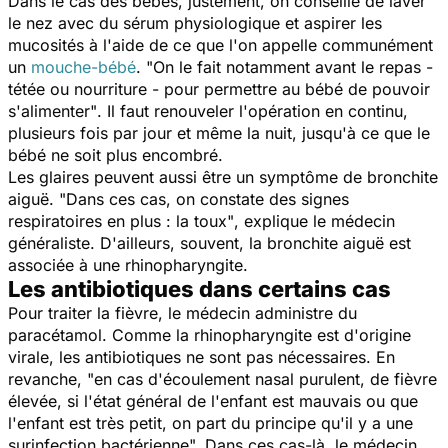
Dans le cas des bébés, justement, on conseille de laver
le nez avec du sérum physiologique et aspirer les
mucosités à l'aide de ce que l'on appelle communément
un
mouche-bébé
.
"On le fait notamment avant le repas -
tétée ou nourriture - pour permettre au bébé de pouvoir
s'alimenter"
. Il faut renouveler l'opération en continu,
plusieurs fois par jour et même la nuit, jusqu'à ce que le
bébé ne soit plus encombré.
Les glaires peuvent aussi être un symptôme de bronchite
aiguë.
"Dans ces cas, on constate des signes
respiratoires en plus : la toux"
, explique le médecin
généraliste. D'ailleurs, souvent, la bronchite aiguë est
associée à une rhinopharyngite.
Les antibiotiques dans certains cas
Pour traiter la fièvre, le médecin administre du
paracétamol. Comme la rhinopharyngite est d'origine
virale, les antibiotiques ne sont pas nécessaires. En
revanche,
"en cas d'écoulement nasal purulent, de fièvre
élevée, si l'état général de l'enfant est mauvais ou que
l'enfant est très petit, on part du principe qu'il y a une
surinfection bactérienne".
Dans ces cas-là, le médecin