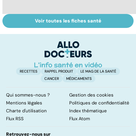
Voir toutes les fiches santé
Narcolepsie : des
Maladie de
To
crises de
Huntington : une
c
sommeil
affection
involontaires
neurologique
incurable
RECETTES
RAPPEL PRODUIT
LE MAG DE LA SANTÉ
CANCER
MÉDICAMENTS
Qui sommes-nous ?
Gestion des cookies
Mentions légales
Politiques de confidentialité
Charte d'utilisation
Index thématique
Flux RSS
Flux Atom
Retrouvez-nous sur