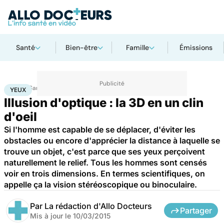
Santé
Bien-être
Famille
Émissions
Accueil
Santé
Maladies
Maladies neurologiques
Yeux
YEUX
Illusion d'optique : la 3D en un clin
d'oeil
Si l'homme est capable de se déplacer, d'éviter les
obstacles ou encore d'apprécier la distance à laquelle se
trouve un objet, c'est parce que ses yeux perçoivent
naturellement le relief. Tous les hommes sont censés
voir en trois dimensions. En termes scientifiques, on
appelle ça la vision stéréoscopique ou binoculaire.
Par
La rédaction d'Allo Docteurs
Partager
Mis à jour le
10/03/2015