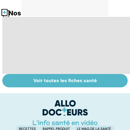
Nos fiches santé
Voir toutes les fiches santé
L'anosmie,
AVC : quand le
A
l'odorat en moins
cerveau fait une
va
attaque
cé
é
t
RECETTES
RAPPEL PRODUIT
LE MAG DE LA SANTÉ