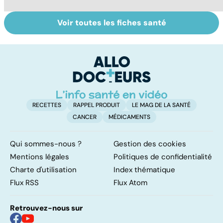
Voir toutes les fiches santé
Bien dormir,
Fatigue
Q
mais... sans
chronique : un
t
médicaments !
syndrome mal
c
connu
RECETTES
RAPPEL PRODUIT
LE MAG DE LA SANTÉ
CANCER
MÉDICAMENTS
Qui sommes-nous ?
Gestion des cookies
Mentions légales
Politiques de confidentialité
Charte d'utilisation
Index thématique
Flux RSS
Flux Atom
Retrouvez-nous sur