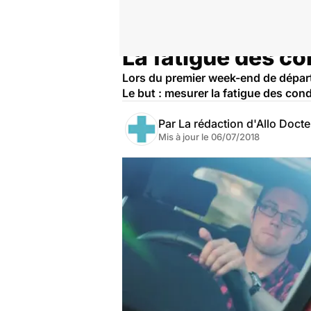
La fatigue des co
Accueil
Santé
Lors du premier week-end de départ
Le but : mesurer la fatigue des con
Par
La rédaction d'Allo Doct
Mis à jour le
06/07/2018