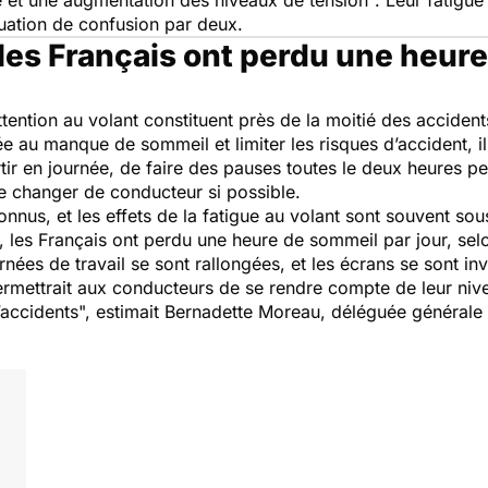
e et une augmentation des niveaux de tension
". Leur fatigue
ituation de confusion par deux.
 les Français ont perdu une heur
ention au volant constituent près de la moitié des accidents
ée au manque de sommeil et limiter les risques d’accident, il 
tir en journée, de faire des pauses toutes le deux heures pe
de changer de conducteur si possible.
onnus, et les effets de la fatigue au volant sont souvent sou
, les Français ont perdu une heure de sommeil par jour, sel
rnées de travail se sont rallongées, et les écrans se sont i
ermettrait aux conducteurs de se rendre compte de leur nive
’accidents
", estimait Bernadette Moreau, déléguée générale