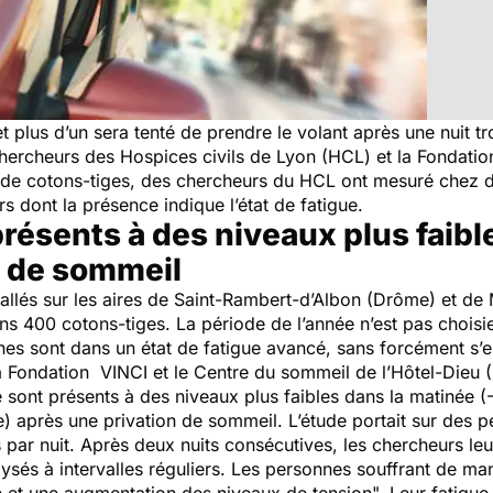
et plus d’un sera tenté de prendre le volant après une nuit 
hercheurs des Hospices civils de Lyon (HCL) et la Fondation
de de cotons-tiges, des chercheurs du HCL ont mesuré chez d
s dont la présence indique l’état de fatigue.
résents à des niveaux plus faibl
n de sommeil
tallés sur les aires de Saint-Rambert-d’Albon (Drôme) et d
oins 400 cotons-tiges. La période de l’année n’est pas chois
nes sont dans un état de fatigue avancé, sans forcément s’
 Fondation VINCI et le Centre du sommeil de l’Hôtel-Dieu
e sont présents à des niveaux plus faibles dans la matinée (
) après une privation de sommeil. L’étude portait sur des 
s par nuit. Après deux nuits consécutives, les chercheurs leu
nalysés à intervalles réguliers. Les personnes souffrant de 