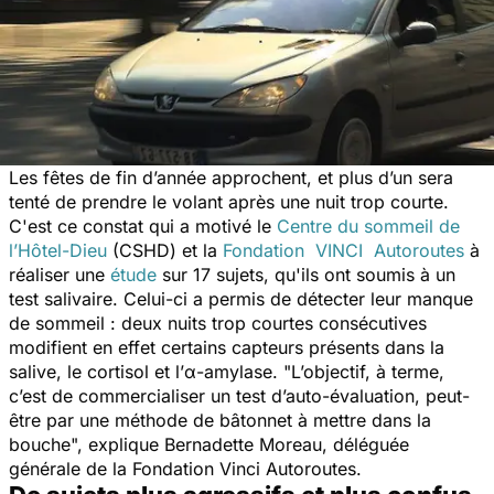
Les fêtes de fin d’année approchent, et plus d’un sera
tenté de prendre le volant après une nuit trop courte.
C'est ce constat qui a motivé le
Centre du sommeil de
l’Hôtel-Dieu
(CSHD) et la
Fondation VINCI Autoroutes
à
réaliser une
étude
sur 17 sujets, qu'ils ont soumis à un
test salivaire. Celui-ci a permis de détecter leur manque
de sommeil : deux nuits trop courtes consécutives
modifient en effet certains capteurs présents dans la
salive, le cortisol et l’α-amylase. "
L’objectif, à terme,
c’est de commercialiser un test d’auto-évaluation, peut-
être par une méthode de bâtonnet à mettre dans la
bouche
", explique Bernadette Moreau, déléguée
générale de la Fondation Vinci Autoroutes.