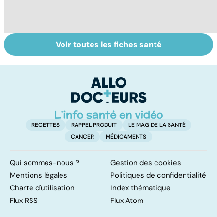
Voir toutes les fiches santé
Tout savoir sur
Inflammation des
Su
les infections
amygdales : que
le
pulmonaires
faire en cas
l'
d'angine ?
RECETTES
RAPPEL PRODUIT
LE MAG DE LA SANTÉ
CANCER
MÉDICAMENTS
Qui sommes-nous ?
Gestion des cookies
Mentions légales
Politiques de confidentialité
Charte d'utilisation
Index thématique
Flux RSS
Flux Atom