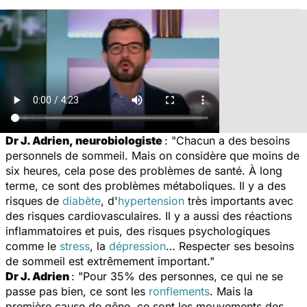
Dr J. Adrien, neurobiologiste
: "Chacun a des besoins
personnels de sommeil. Mais on considère que moins de
six heures, cela pose des problèmes de santé. À long
terme, ce sont des problèmes métaboliques. Il y a des
risques de
diabète
, d'
hypertension
très importants avec
des risques cardiovasculaires. Il y a aussi des réactions
inflammatoires et puis, des risques psychologiques
comme le
stress
, la
dépression
… Respecter ses besoins
de sommeil est extrêmement important."
Dr J. Adrien
: "Pour 35% des personnes, ce qui ne se
passe pas bien, ce sont les
ronflements
. Mais la
première cause de gêne, ce sont les mouvements des