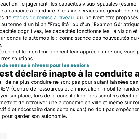
réaction, le jugement, les capacités visuo-spatiales (estimer 
r sa capacité à conduire. Certains services de gériatrie se so
les de
stages de remise à niveau
, qui peuvent être proposés
, au terme d'un bilan "Fragilité" ou d'un "Examen Gériatrique
pacités cognitives, les capacités fonctionnelles, la vision et 
leur conduite automobile : connaissance des nouveautés du 
e.
decin et le moniteur donnent leur appréciation : oui, vous 
tres solutions.
s de remise à niveau pour les seniors
est déclaré inapte à la conduite 
il de ne plus conduire ne sont pas pour autant laissées dans
EREM (Centre de ressources et d'innovation, mobilité handic
yer sur place, lors de la consultation, des scooters électriqu
ermettent de retrouver une autonomie en ville et même sur ro
ustifié et nécessaire dans certains cas) ne doit pas empêcher
tal pour garder son autonomie.