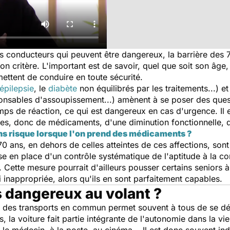
les conducteurs qui peuvent être dangereux, la barrière des
n critère. L'important est de savoir, quel que soit son âge,
rmettent de conduire en toute sécurité.
épilepsie
, le
diabète
non équilibrés par les traitements...) et
onsables d'assoupissement...) amènent à se poser des quest
emps de réaction, ce qui est dangereux en cas d'urgence. I
, donc de médicaments, d'une diminution fonctionnelle, de
s risque lorsque l'on prend des médicaments ?
 ans, en dehors de celles atteintes de ces affections, sont 
 en place d'un contrôle systématique de l'aptitude à la co
re. Cette mesure pourrait d'ailleurs pousser certains seniors 
 inappropriée, alors qu'ils en sont parfaitement capables.
s dangereux au volant ?
lité des transports en commun permet souvent à tous de se 
es, la voiture fait partie intégrante de l'autonomie dans la vi