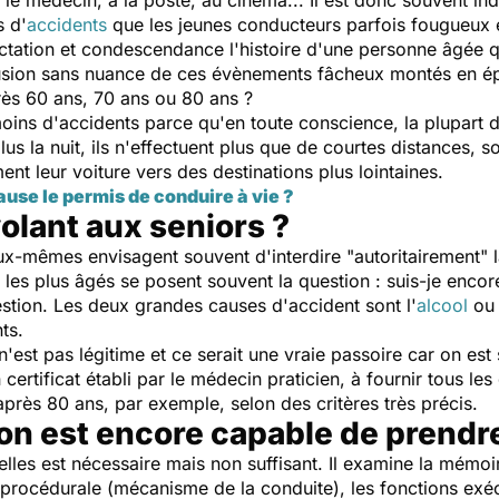
le médecin, à la poste, au cinéma... Il est donc souvent ind
 d'
accidents
que les jeunes conducteurs parfois fougueux 
ctation et condescendance l'histoire d'une personne âgée qu
sion sans nuance de ces évènements fâcheux montés en épin
rès 60 ans, 70 ans ou 80 ans ?
oins d'accidents parce qu'en toute conscience, la plupart d
s la nuit, ils n'effectuent plus que de courtes distances, so
ent leur voiture vers des destinations plus lointaines.
ause le permis de conduire à vie ?
 volant aux seniors ?
 eux-mêmes envisagent souvent d'interdire "autoritairement"
s les plus âgés se posent souvent la question : suis-je enco
stion. Les deux grandes causes d'accident sont l'
alcool
ou 
ts.
'est pas légitime et ce serait une vraie passoire car on est
 certificat établi par le médecin praticien, à fournir tous 
après 80 ans, par exemple, selon des critères très précis.
n est encore capable de prendre 
les est nécessaire mais non suffisant. Il examine la mémoire
rocédurale (mécanisme de la conduite), les fonctions exécut