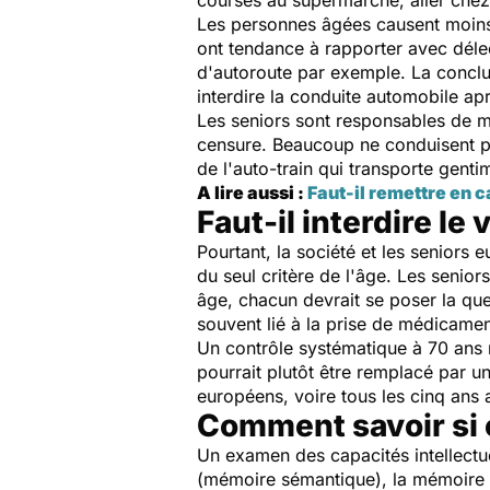
courses au supermarché, aller chez 
Les personnes âgées causent moins
ont tendance à rapporter avec déle
d'autoroute par exemple. La conclu
interdire la conduite automobile ap
Les seniors sont responsables de m
censure. Beaucoup ne conduisent plu
de l'auto-train qui transporte gentim
A lire aussi :
Faut-il remettre en c
Faut-il interdire le
Pourtant, la société et les seniors
du seul critère de l'âge. Les senior
âge, chacun devrait se poser la que
souvent lié à la prise de médicamen
Un contrôle systématique à 70 ans n
pourrait plutôt être remplacé par un
européens, voire tous les cinq ans 
Comment savoir si o
Un examen des capacités intellectuel
(mémoire sémantique), la mémoire p