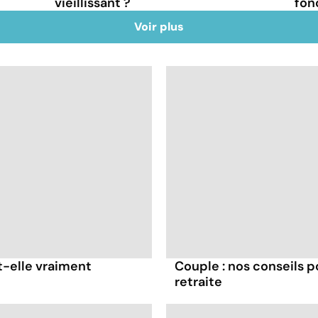
vieillissant ?
fon
Voir plus
t-elle vraiment
Couple : nos conseils p
retraite