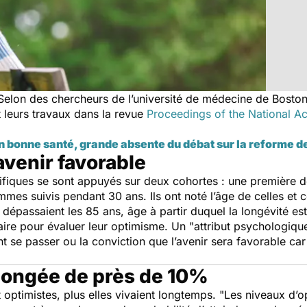
Selon des chercheurs de l’université de médecine de Boston,
nt leurs travaux dans la revue
Proceedings of the National A
n bonne santé, grande absente du débat sur la reforme de
avenir favorable
entifiques se sont appuyés sur deux cohortes : une première
mes suivis pendant 30 ans. Ils ont noté l’âge de celles et 
 dépassaient les 85 ans, âge à partir duquel la longévité 
naire pour évaluer leur optimisme. Un "
attribut psychologiqu
se passer ou la conviction que l’avenir sera favorable car 
llongée de près de 10%
t optimistes, plus elles vivaient longtemps. "
Les niveaux d’op