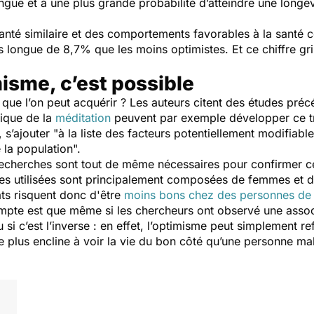
ngue et à une plus grande probabilité d’atteindre une longév
santé similaire et des comportements favorables à la santé 
s longue de 8,7% que les moins optimistes. Et ce chiffre g
misme, c’est possible
e que l’on peut acquérir ? Les auteurs citent des études pré
tique de la
méditation
peuvent par exemple développer ce tra
 s’ajouter "
à la liste des facteurs potentiellement modifiabl
e la population
".
recherches sont tout de même nécessaires pour confirmer ce 
rtes utilisées sont principalement composées de femmes et 
ts risquent donc d'être
moins bons chez des personnes de 
pte est que même si les chercheurs ont observé une associa
si c’est l’inverse : en effet, l’optimisme peut simplement re
e plus encline à voir la vie du bon côté qu’une personne ma