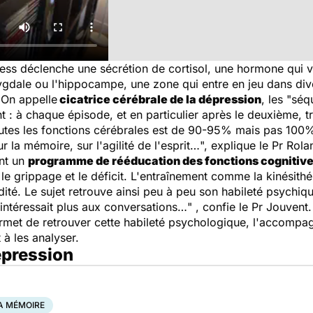
tress déclenche une sécrétion de cortisol, une hormone qui va
amygdale ou l'hippocampe, une zone qui entre en jeu dans d
"
On appelle
cicatrice cérébrale de la dépression
, les "séq
: à chaque épisode, et en particulier après le deuxième, t
outes les fonctions cérébrales est de 90-95% mais pas 100%
r la mémoire, sur l'agilité de l'esprit…
", explique le Pr Rol
ent un
programme de rééducation des fonctions cognitiv
e le grippage et le déficit. L'entraînement comme la kinésit
dité. Le sujet retrouve ainsi peu à peu son habileté psychique
 s'intéressait plus aux conversations…
" , confie le Pr Jouvent.
met de retrouver cette habileté psychologique, l'accompa
 à les analyser.
dépression
A MÉMOIRE