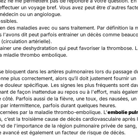
z ne me permettent pas de répondre à votre question. En d
 effectuer un voyage bref. Vous avez peut être d'autres fact
 médecin ou un angiologue.
ssibles.
ien des maladies avec ou sans traitement. Par définition l
s l'avons dit peut parfois entrainer un décès comme beaucou
circulation artérielle).
ainer une deshydratation qui peut favoriser la thrombose. Le
 la mladie thrombo embolique.
e bloquent dans les artères pulmonaires lors du passage d
e plus correctement, alors qu’il doit justement fournir un
douleur spécifique. Les signes les plus fréquents sont da
nt de façon inattendue au repos ou à l'effort, mais égale
 côté. Parfois aussi de la fièvre, une toux, des nausées, un
ar intermittence, parfois durant quelques heures.
cernées par la maladie thrombo-embolique. L'
embolie pul
 c’est la troisième cause de décès cardiovasculaire après l
end de l'importance de la région pulmonaire privée de sang
âge avancé est également un facteur de risque de décès.