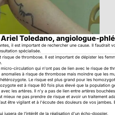
 Ariel Toledano, angiologue-phl
vantes, il est important de rechercher une cause. Il faudrai
sultation spécialisée.
 risque de thrombose. Il est important de dépister les femme
e.
micro-circulation qui n'ont pas de lien avec le risque de t
s anomalies à risque de thrombose mais moindre que les muta
hétérozygote. Le risque est plus grand pour les homozygot
zygote est à risque 80 fois plus élevé que la population g
avec les artères. Il n'y a pas de lien entre artères bouchée
vaut mieux ne pas prendre de risque et avoir un traitement ad
 faut être vigilant et à l'écoute des douleurs de vos jambes.
qui jugera de l’intérêt de la réalisation d'un écho-doppler.