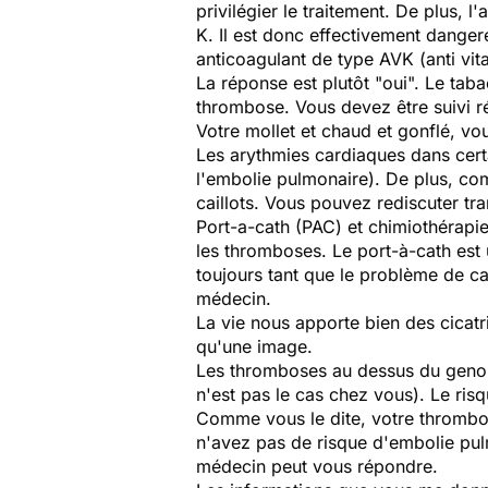
privilégier le traitement. De plus, 
K. Il est donc effectivement dange
anticoagulant de type AVK (anti vit
La réponse est plutôt "oui". Le tab
thrombose. Vous devez être suivi 
Votre mollet et chaud et gonflé, vo
Les arythmies cardiaques dans certa
l'embolie pulmonaire). De plus, com
caillots. Vous pouvez rediscuter tr
Port-a-cath (PAC) et chimiothérapie
les thromboses. Le port-à-cath est 
toujours tant que le problème de ca
médecin.
La vie nous apporte bien des cicatri
qu'une image.
Les thromboses au dessus du genou (
n'est pas le cas chez vous). Le ris
Comme vous le dite, votre thrombos
n'avez pas de risque d'embolie pulmo
médecin peut vous répondre.