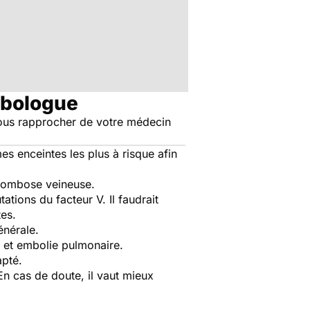
ébologue
t vous rapprocher de votre médecin
s enceintes les plus à risque afin
hrombose veineuse.
tions du facteur V. Il faudrait
es.
énérale.
s et embolie pulmonaire.
apté.
 En cas de doute, il vaut mieux