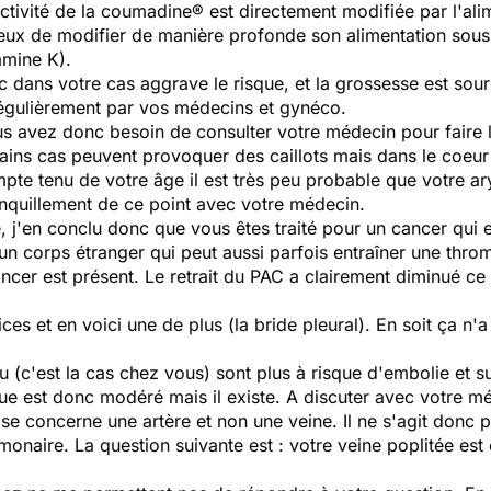
l'activité de la coumadine® est directement modifiée par l'al
reux de modifier de manière profonde son alimentation sou
amine K).
ac dans votre cas aggrave le risque, et la grossesse est sou
régulièrement par vos médecins et gynéco.
us avez donc besoin de consulter votre médecin pour faire l
ins cas peuvent provoquer des caillots mais dans le coeur 
pte tenu de votre âge il est très peu probable que votre ar
anquillement de ce point avec votre médecin.
, j'en conclu donc que vous êtes traité pour un cancer qui e
un corps étranger qui peut aussi parfois entraîner une thro
ncer est présent. Le retrait du PAC a clairement diminué ce 
ces et en voici une de plus (la bride pleural). En soit ça n
c'est la cas chez vous) sont plus à risque d'embolie et sur
que est donc modéré mais il existe. A discuter avec votre m
e concerne une artère et non une veine. Il ne s'agit donc p
naire. La question suivante est : votre veine poplitée est e