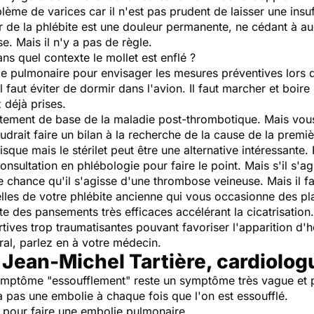
blème de varices car il n'est pas prudent de laisser une ins
eur de la phlébite est une douleur permanente, ne cédant à a
e. Mais il n'y a pas de règle.
ans quel contexte le mollet est enflé ?
lie pulmonaire pour envisager les mesures préventives lors
il faut éviter de dormir dans l'avion. Il faut marcher et boi
déjà prises.
aitement de base de la maladie post-thrombotique. Mais vous 
audrait faire un bilan à la recherche de la cause de la premiè
isque mais le stérilet peut être une alternative intéressante
nsultation en phlébologie pour faire le point. Mais s'il s'
e chance qu'il s'agisse d'une thrombose veineuse. Mais il fa
es de votre phlébite ancienne qui vous occasionne des pla
te des pansements très efficaces accélérant la cicatrisation.
sportives trop traumatisantes pouvant favoriser l'apparition 
bral, parlez en à votre médecin.
 Jean-Michel Tartière, cardiolog
mptôme "essoufflement" reste un symptôme très vague et pr
 pas une embolie à chaque fois que l'on est essoufflé.
 pour faire une embolie pulmonaire.