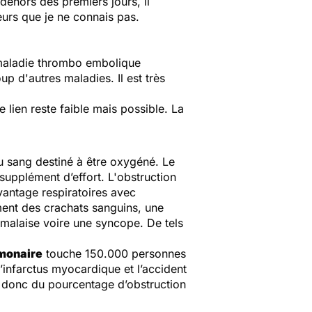
ehors des premiers jours, il
eurs que je ne connais pas.
a maladie thrombo embolique
p d'autres maladies. Il est très
 lien reste faible mais possible. La
u sang destiné à être oxygéné. Le
 supplément d’effort.
L
'obstruction
vantage respiratoires avec
ment des crachats sanguins, une
 malaise voire une syncope. De tels
monaire
touche 150.000 personnes
’infarctus myocardique et l’accident
, donc du pourcentage d’obstruction