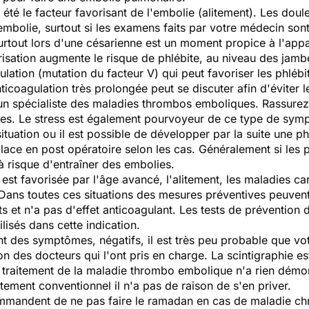
été le facteur favorisant de l'embolie (alitement). Les doul
'embolie, surtout si les examens faits par votre médecin so
tout lors d'une césarienne est un moment propice à l'appari
trisation augmente le risque de phlébite, au niveau des jamb
ation (mutation du facteur V) qui peut favoriser les phlébi
icoagulation très prolongée peut se discuter afin d'éviter 
un spécialiste des maladies thrombos emboliques. Rassurez
ies. Le stress est également pourvoyeur de ce type de sym
ituation ou il est possible de développer par la suite une ph
place en post opératoire selon les cas. Généralement si les
 à risque d'entraîner des embolies.
est favorisée par l'âge avancé, l'alitement, les maladies c
. Dans toutes ces situations des mesures préventives peuvent
nts et n'a pas d'effet anticoagulant. Les tests de prévention 
ilisés dans cette indication.
 des symptômes, négatifs, il est très peu probable que votr
on des docteurs qui l'ont pris en charge. La scintigraphie es
raitement de la maladie thrombo embolique n'a rien démontr
itement conventionnel il n'a pas de raison de s'en priver.
mandent de ne pas faire le ramadan en cas de maladie ch