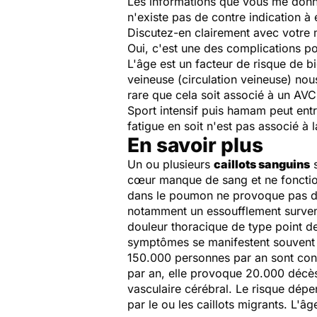
Les informations que vous me donne
n'existe pas de contre indication à
Discutez-en clairement avec votre
Oui, c'est une des complications po
L'âge est un facteur de risque de b
veineuse (circulation veineuse) nou
rare que cela soit associé à un AVC (
Sport intensif puis hamam peut entr
fatigue en soit n'est pas associé à
En savoir plus
Un ou plusieurs
caillots sanguins
s
cœur manque de sang et ne fonctionn
dans le poumon ne provoque pas de 
notamment un essoufflement survena
douleur thoracique de type point de
symptômes se manifestent souvent p
150.000 personnes par an sont con
par an, elle provoque 20.000 décès,
vasculaire cérébral. Le risque dép
par le ou les caillots migrants. L'