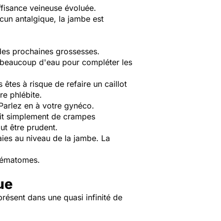
uffisance veineuse évoluée.
ucun antalgique, la jambe est
 des prochaines grossesses.
re beaucoup d'eau pour compléter les
êtes à risque de refaire un caillot
re phlébite.
. Parlez en à votre gynéco.
agit simplement de crampes
ut être prudent.
ies au niveau de la jambe. La
d'hématomes.
ue
ésent dans une quasi infinité de