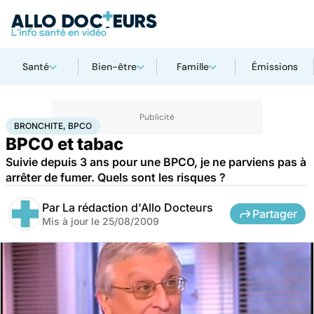
Santé
Bien-être
Famille
Émissions
Accueil
Santé
Maladies
Bronchite, BPCO
BRONCHITE, BPCO
BPCO et tabac
Suivie depuis 3 ans pour une BPCO, je ne parviens pas à
arrêter de fumer. Quels sont les risques ?
Par
La rédaction d'Allo Docteurs
Partager
Mis à jour le
25/08/2009