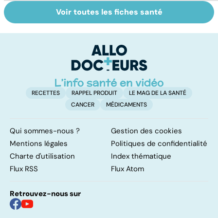
Voir toutes les fiches santé
Tout savoir sur
Comment tenir
Po
les infections
ses bonnes
s
pulmonaires
résolutions
p
RECETTES
RAPPEL PRODUIT
LE MAG DE LA SANTÉ
CANCER
MÉDICAMENTS
Qui sommes-nous ?
Gestion des cookies
Mentions légales
Politiques de confidentialité
Charte d'utilisation
Index thématique
Flux RSS
Flux Atom
Retrouvez-nous sur