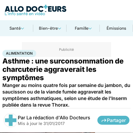
Santé
Bien-être
Famille
Émissions
Accueil
Bien-être
Nutrition
Alimentation
ALIMENTATION
Asthme : une surconsommation de
charcuterie aggraverait les
symptômes
Manger au moins quatre fois par semaine du jambon, du
saucisson ou de la viande fumée aggraverait les
symptômes asthmatiques, selon une étude de l'Inserm
publiée dans la revue Thorax.
Par
La rédaction d'Allo Docteurs
Partager
Mis à jour le
31/01/2017