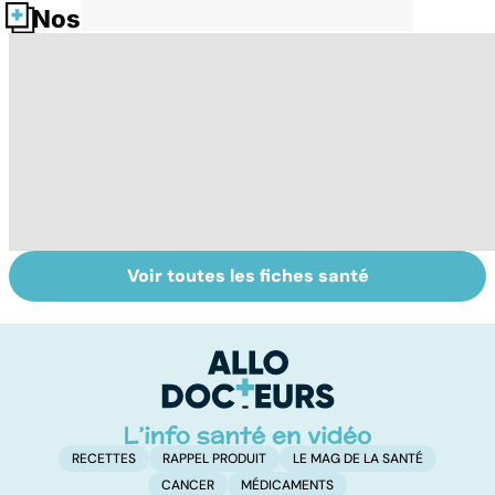
Nos fiches santé
Voir toutes les fiches santé
Le magnésium,
Intestin irritable :
Al
un oligo-élément
le régime
pé
vital
FODMAP, une
solution ?
RECETTES
RAPPEL PRODUIT
LE MAG DE LA SANTÉ
CANCER
MÉDICAMENTS