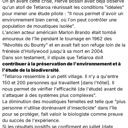
Un an avant cette crise, Hervé Bossin avait déjà observé
qu'un atoll de Tetiaroa réunissait les conditions
"idéales"
pour mener une étude pilote :
"Il nous permet d'avoir un
environnement bien cerné, où l'on peut contrôler une
population de moustiques isolée".
L'ancien acteur américain Marlon Brando était tombé
amoureux de l'île pendant le tournage en 1962 des
"Révoltés du Bounty"
et en avait fait son refuge loin de la
frénésie d'Hollywood jusqu'à sa mort en 2004.
Dans son testament, il stipule que Tetiaroa doit
contribuer à la préservation de l'environnement et à
l'étude de la biodiversité
.
"Tetiaroa ressemble à un petit village. Il n'y a qu'entre
150 et 200 personnes qui travaillent [dans l'hôtel]. Il
nous permet de vérifier l'efficacité (de l'étude) avant de
s'attaquer à des systèmes plus complexes".
La diminution des moustiques femelles est telle que
"plus
personne n'utilise dorénavant d'insecticide"
dans l'île
pour se protéger, fait valoir le biologiste comme preuve
du succès de l'expérience.
Si les résultats positifs se confirment en juillet (date