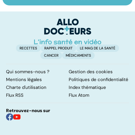
Tout savoir sur
Inflammation des
Su
les infections
amygdales : que
le
pulmonaires
faire en cas
l'
d'angine ?
RECETTES
RAPPEL PRODUIT
LE MAG DE LA SANTÉ
CANCER
MÉDICAMENTS
Qui sommes-nous ?
Gestion des cookies
Mentions légales
Politiques de confidentialité
Charte d'utilisation
Index thématique
Flux RSS
Flux Atom
Retrouvez-nous sur