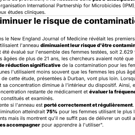
rganisation International Partnership for Microbicides (IPM)
ux études cliniques.
iminuer le risque de contaminati
ns le
New England Journal of Medicine
révélait les premiers
lisaient l'anneau
diminuaient leur risque d'être contam
 été évalué sur l'ensemble des femmes testées, soit 2.62
âgées de plus de 21 ans, les chercheurs avaient noté que la
de réduction significative
de la contamination pour les 
nes l'utilisaient moins souvent que les femmes les plus âg
de cette étude, présentées à Durban, vont plus loin. Lorsqu
sa concentration diminue à l'intérieur du dispositif. Ainsi, 
oncentration restante de médicament et
évaluer la fréquen
i constitués et examinés.
ente si l'anneau est
porté correctement et régulièrement
.
diminution atteindrait
75%
pour les femmes utilisant le plus 
nts mais ils montrent qu'il ne suffit pas de délivrer un out
 les accompagner
pour apprendre à l'utiliser".