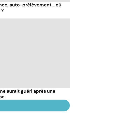
nce, auto-prélèvement... où
 ?
e aurait guéri après une
se