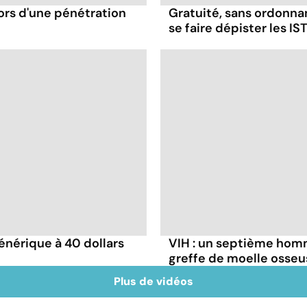
ors d'une pénétration
Gratuité, sans ordonna
se faire dépister les IST
énérique à 40 dollars
VIH : un septième homm
greffe de moelle osseu
Plus de vidéos