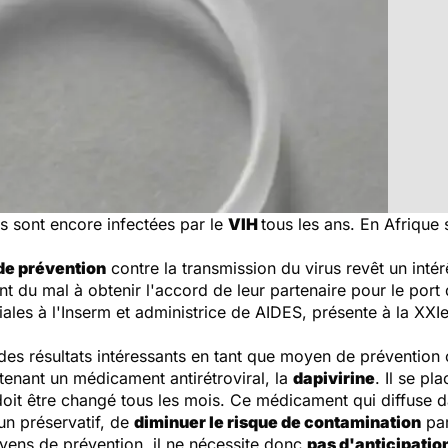
s sont encore infectées par le
VIH
tous les ans. En Afrique 
e prévention
contre la transmission du virus revêt un intér
t du mal à obtenir l'accord de leur partenaire pour le port 
les à l'Inserm et administrice de AIDES, présente à la XXIe
s résultats intéressants en tant que moyen de prévention con
tenant un médicament antirétroviral, la
dapivirine
. Il se p
oit être changé tous les mois. Ce médicament qui diffuse d
un préservatif, de
diminuer le risque de contamination
par
yens de prévention, il ne nécessite donc
pas d'anticipatio