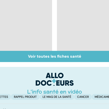
Voir toutes les fiches santé
Tout savoir sur les
Inflammation des
infections
amygdales : que faire
pulmonaires
en cas d'angine ?
ETTES
RAPPEL PRODUIT
LE MAG DE LA SANTÉ
CANCER
MÉDICAM