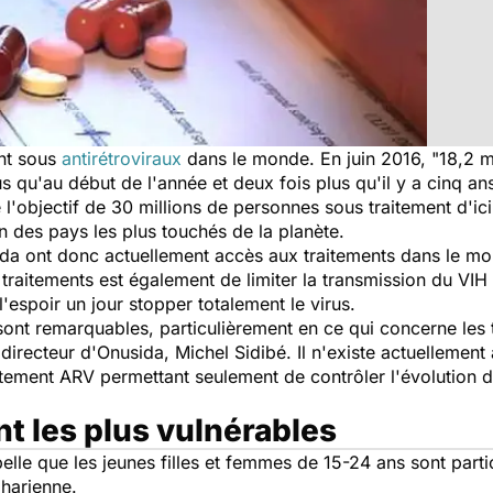
ent sous
antirétroviraux
dans le monde. En juin 2016, "
18,2 m
lus qu'au début de l'année et deux fois plus qu'il y a cinq an
e l'objectif de 30 millions de personnes sous traitement d'ic
n des pays les plus touchés de la planète.
ida ont donc actuellement accès aux traitements dans le m
es traitements est également de limiter la transmission du VI
espoir un jour stopper totalement le virus.
ont remarquables, particulièrement en ce qui concerne les t
e directeur d'Onusida, Michel Sidibé. Il n'existe actuelleme
aitement ARV permettant seulement de contrôler l'évolution 
nt les plus vulnérables
elle que les jeunes filles et femmes de 15-24 ans sont part
harienne.