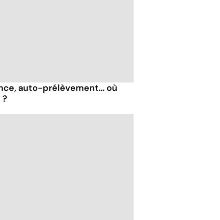
nce, auto-prélèvement... où
 ?