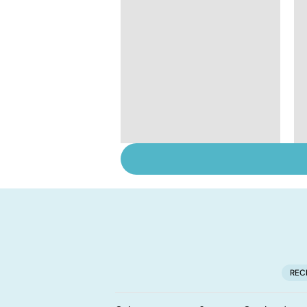
VIH : la maladie dont
on ne guérit pas
REC