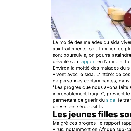
La moitié des malades du sida viv
aux traitements, soit 1 million de p
sont poursuivis, on pourra atteindr
dévoilé son
rapport
en Namibie, l'u
Environ la moitié des malades du s
vivent avec le sida. L'intérêt de c
de personnes contaminantes, dans l'
"
Les progrès que nous avons faits s
incroyablement fragile
", prévient l
permettant de guérir du
sida
, le tr
de vie des séropositifs.
Les jeunes filles so
Malgré ces progrès, le rapport rapp
virus, notamment en Afrique sub-sa