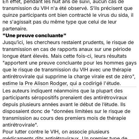
En effet, pendant les huit ans de suivi, aucun cas de
transmission du VIH n'a été observé
.
S’ils précisent que
quinze participants ont bien contracté le virus du sida, il
ne s'agissait pas du même type que celui de leur
partenaire.
"Une preuve concluante"
Jusqu’ici, les chercheurs restaient prudents, le risque de
transmission en cas de rapports anaux sur une période
longue étant élevés. Mais cette fois-ci, leurs résultats
"
apportent une preuve concluante pour les hommes gays
que le risque de transmission du VIH avec une thérapie
antirétrovirale qui supprime la charge virale est de zéro
",
estime la Pre Alison Rodger, qui a codirigé l'étude.
Les auteurs indiquent néanmoins que la plupart des
participants séropositifs prenaient des antirétroviraux
depuis plusieurs années avant le début de l’étude. Ils
disposaient donc de "
données limitées sur le risque de
transmission au cours des premiers mois de thérapie
antirétrovirale
".
Pour lutter contre le VIH, on associe plusieurs
médicaments dits antirétroviraux. Un premier type de