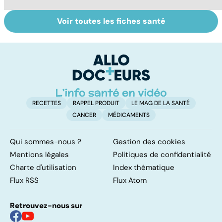
Voir toutes les fiches santé
VIH : la maladie
Tout savoir sur
I
dont on ne guérit
les infections
a
pas
pulmonaires
fa
d'
RECETTES
RAPPEL PRODUIT
LE MAG DE LA SANTÉ
CANCER
MÉDICAMENTS
Qui sommes-nous ?
Gestion des cookies
Mentions légales
Politiques de confidentialité
Charte d'utilisation
Index thématique
Flux RSS
Flux Atom
Retrouvez-nous sur