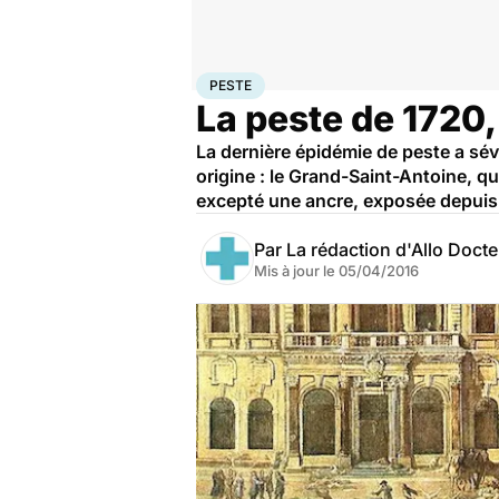
Accueil
Santé
Société
Histoire
Peste
PESTE
La peste de 1720
La dernière épidémie de peste a sé
origine : le Grand-Saint-Antoine, qu
excepté une ancre, exposée depuis le
Par
La rédaction d'Allo Doct
Mis à jour le
05/04/2016