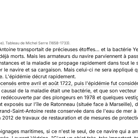
le). Tableau de Michel Serre (1658-1733).
Antoine
transportait de précieuses étoffes… et la bactérie
Ye
 déjà morts. Mais les armateurs du navire parviennent à pass
tances et la maladie se propage rapidement dans tout le s
ûler le navire et sa cargaison. Mais celui-ci ne sera appliqué
e. L'épidémie décrut rapidement.
censés entre avril et août 1722, puis l'épidémie fut consi
 causal de la maladie était une bactérie, et que son vecteur p
t redécouverte par des plongeurs en 1978 et quelques vesti
nt exposés sur l'île de Ratonneau (située face à Marseille), 
rand-Saint-Antoine
reste conservée dans de l'eau de mer à l
 en 2012 de travaux de restauration et de mesures de protecti
ignages maritimes, si ce n'est le seul, de ce navire qui a a
usée, Laurent Védrine.
"C'est un objet très, très important, 