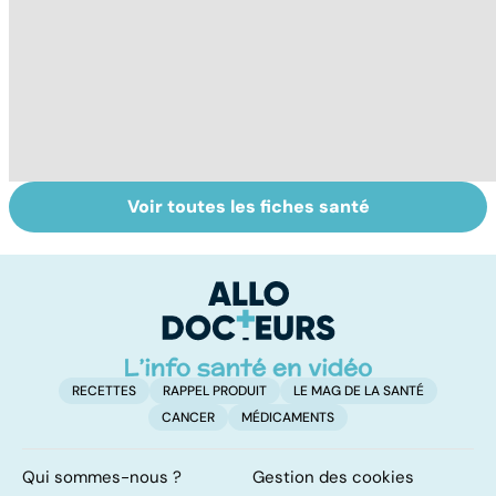
Voir toutes les fiches santé
Tout savoir sur le
Staphylocoque
Gr
cerveau
doré : une
c
bactérie sous
surveillance
RECETTES
RAPPEL PRODUIT
LE MAG DE LA SANTÉ
CANCER
MÉDICAMENTS
Qui sommes-nous ?
Gestion des cookies