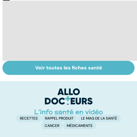
Voir toutes les fiches santé
La méningite : à
Tout savoir sur
I
traiter en
les infections
a
urgence
pulmonaires
fa
d'
RECETTES
RAPPEL PRODUIT
LE MAG DE LA SANTÉ
CANCER
MÉDICAMENTS