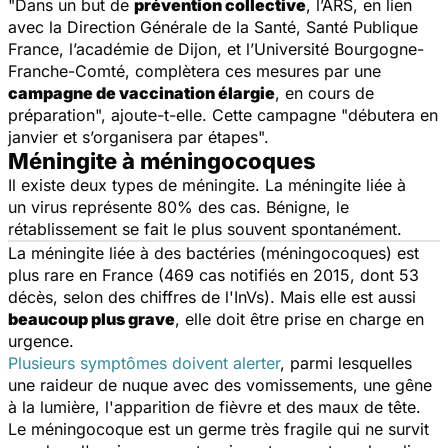
"Dans un but de
prévention collective
, l’ARS, en lien
avec la Direction Générale de la Santé, Santé Publique
France, l’académie de Dijon, et l’Université Bourgogne-
Franche-Comté, complètera ces mesures par une
campagne de vaccination élargie
, en cours de
préparation",
ajoute-t-elle. Cette campagne
"débutera en
janvier et s’organisera par étapes".
Méningite à méningocoques
Il existe deux types de méningite. La méningite liée à
un virus représente 80% des cas. Bénigne, le
rétablissement se fait le plus souvent spontanément.
La méningite liée à des bactéries (méningocoques) est
plus rare en France (469 cas notifiés en 2015, dont 53
décès, selon des chiffres de l'InVs). Mais elle est aussi
beaucoup plus grave
, elle doit être prise en charge en
urgence.
Plusieurs symptômes doivent alerter
, parmi lesquelles
une raideur de nuque avec des vomissements, une gêne
à la lumière, l'apparition de fièvre et des maux de tête.
Le méningocoque est un germe très fragile qui ne survit