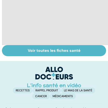
Voir toutes les fiches santé
Tout savoir sur
Votre santé en
M
les virus
vacances
ér
c
r
RECETTES
RAPPEL PRODUIT
LE MAG DE LA SANTÉ
CANCER
MÉDICAMENTS