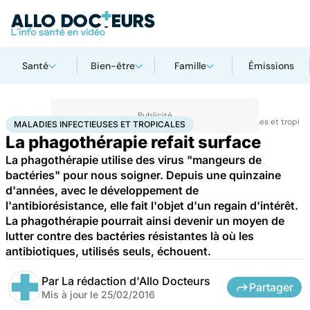
Santé
Bien-être
Famille
Émissions
Accueil
Santé
Maladies
Maladies infectieuses
Maladies infectieuses et tropica
MALADIES INFECTIEUSES ET TROPICALES
La phagothérapie refait surface
La phagothérapie utilise des virus "mangeurs de
bactéries" pour nous soigner. Depuis une quinzaine
d'années, avec le développement de
l'antibiorésistance, elle fait l'objet d'un regain d'intérêt.
La phagothérapie pourrait ainsi devenir un moyen de
lutter contre des bactéries résistantes là où les
antibiotiques, utilisés seuls, échouent.
Par
La rédaction d'Allo Docteurs
Partager
Mis à jour le
25/02/2016