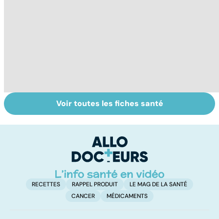
Voir toutes les fiches santé
Staphylocoque
Le sinus
To
doré : une
pilonidal, un
le
bactérie sous
kyste douloureux
surveillance
RECETTES
RAPPEL PRODUIT
LE MAG DE LA SANTÉ
CANCER
MÉDICAMENTS