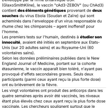
(GlaxoSmithKline), le vaccin "cAd3-ZEBOV" (ou
ChAd3
)
contient
des éléments génétiques
provenant de
deux
souches
du virus Ebola (Soudan et Zaïre) qui sont
acheminés dans l'enveloppe d'un virus responsable du
rhume chez les chimpanzés – agent inoffensif pour
l'homme.
Les premiers tests sur l'humain, destinés à
étudier son
innocuité
, avaient été initiés en septembre aux Etats-
Unis (sur 20 adultes sains) et au Royaume-Uni (60
volontaires sains).
Selon les données préliminaires publiées dans le
New
England Journal of Medicine
, portant sur la cohorte
étasunienne, le vaccin apparaît bien toléré, n'ayant pas
provoqué d'effets secondaires graves. Seuls deux
participants (parmi ceux ayant reçu la plus forte dose)
ont eu brièvement de la fièvre.
Les vingt volontaires ont produit des anticorps dans les
quatre semaines après avoir été vaccinés, les niveaux
étant plus élevés chez ceux ayant reçu la plus forte dose
vaccinale. Les chercheurs soulignent surtout que le