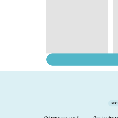
Tout savoir sur les
virus
REC
Qui sommes-nous ?
Gestion des c