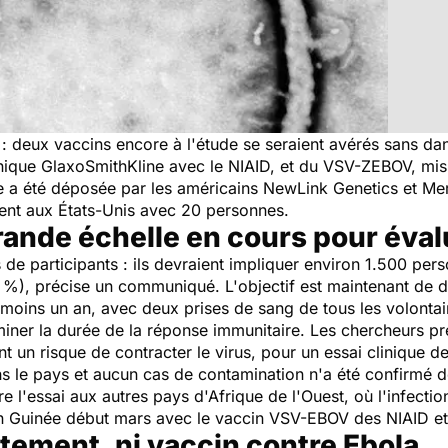
 : deux vaccins encore à l'étude se seraient avérés sans dan
nnique GlaxoSmithKline avec le NIAID, et du VSV-ZEBOV, mis 
e a été déposée par les américains NewLink Genetics et Mer
nt aux États-Unis avec 20 personnes.
rande échelle en cours pour évalu
 de participants : ils devraient impliquer environ 1.500 pe
%), précise un communiqué. L'objectif est maintenant de dé
 moins un an, avec deux prises de sang de tous les volontai
iner la durée de la réponse immunitaire. Les chercheurs pr
t un risque de contracter le virus, pour un essai clinique d
s le pays et aucun cas de contamination n'a été confirmé dep
e l'essai aux autres pays d'Afrique de l'Ouest, où l'infectio
 Guinée début mars avec le vaccin VSV-EBOV des NIAID et
tement, ni vaccin contre Ebola