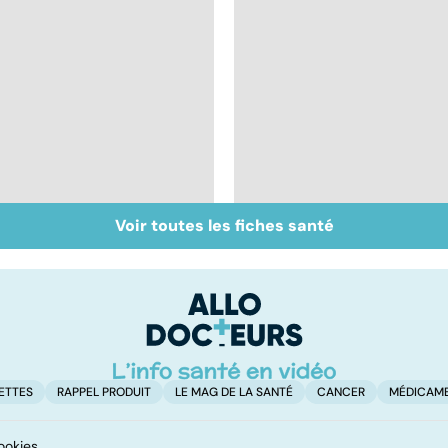
Voir toutes les fiches santé
Votre santé en
Maladies éruptives :
vacances
comment les
reconnaître ?
ETTES
RAPPEL PRODUIT
LE MAG DE LA SANTÉ
CANCER
MÉDICAM
ookies