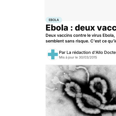
Accueil
Santé
Médicaments
Ebola
EBOLA
Ebola : deux vac
Deux vaccins contre le virus Ebola,
semblent sans risque. C'est ce qu'in
Par
La rédaction d'Allo Doct
Mis à jour le
30/03/2015