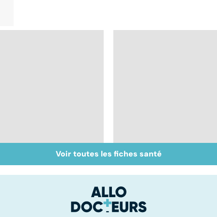
Voir toutes les fiches santé
Inflammation des
Suicide : prévenir le
amygdales : que faire
passage à l'acte
en cas d'angine ?