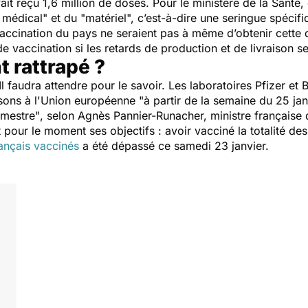
vait reçu 1,6 million de doses. Pour le ministère de la Santé
 médical"
et du
"matériel",
c’est-à-dire une seringue spécifi
 vaccination du pays ne seraient pas à même d’obtenir cette
de vaccination si les retards de production et de livraison s
t rattrapé ?
 Il faudra attendre pour le savoir. Les laboratoires Pfizer 
raisons à l'Union européenne
"à partir de la semaine du 25 jan
rimestre"
, selon Agnès Pannier-Runacher, ministre française d
pour le moment ses objectifs : avoir vacciné la totalité des
rançais vaccinés
a été dépassé ce samedi 23 janvier.