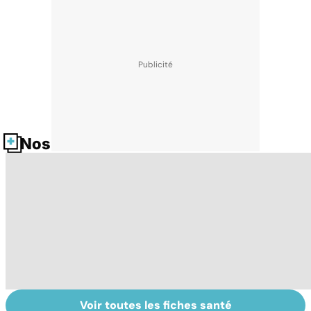
Nos fiches santé
Voir toutes les fiches santé
Tout savoir sur
Inflammation des
Su