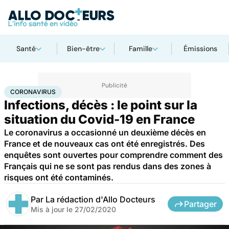
Santé
Bien-être
Famille
Émissions
Accueil
Santé
Maladies
Coronavirus
CORONAVIRUS
Infections, décès : le point sur la
situation du Covid-19 en France
Le coronavirus a occasionné un deuxième décès en
France et de nouveaux cas ont été enregistrés. Des
enquêtes sont ouvertes pour comprendre comment des
Français qui ne se sont pas rendus dans des zones à
risques ont été contaminés.
Par
La rédaction d'Allo Docteurs
Partager
Mis à jour le
27/02/2020