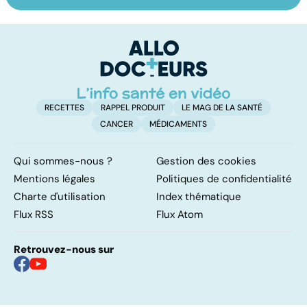
les infections
amygdales : que
le
pulmonaires
faire en cas
l'
d'angine ?
RECETTES
RAPPEL PRODUIT
LE MAG DE LA SANTÉ
CANCER
MÉDICAMENTS
Qui sommes-nous ?
Gestion des cookies
Mentions légales
Politiques de confidentialité
Charte d'utilisation
Index thématique
Flux RSS
Flux Atom
Retrouvez-nous sur