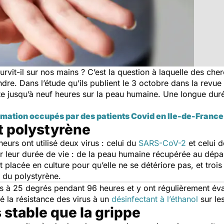
urvit-il sur nos mains ? C’est la question à laquelle des che
re. Dans l’étude qu’ils publient le 3 octobre dans la revue
e jusqu’à neuf heures sur la peau humaine. Une longue duré
imation occupés par des patients Covid en Ile-de-France
et polystyrène
heurs ont utilisé deux virus : celui du
SARS-CoV-2
et celui d
ier leur durée de vie : de la peau humaine récupérée au dé
 placée en culture pour qu’elle ne se détériore pas, et trois 
t du polystyrène.
ons à 25 degrés pendant 96 heures et y ont régulièrement éva
té la résistance des virus à un
désinfectant à l’éthanol
sur le
 stable que la grippe