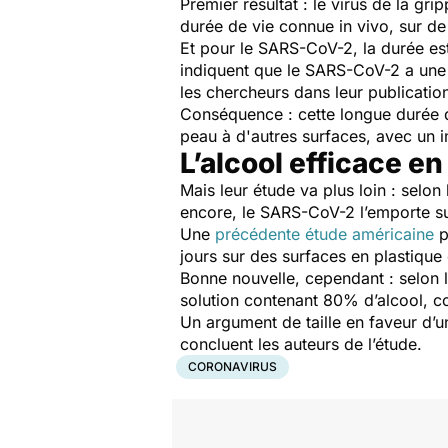
Premier résultat : le virus de la g
durée de vie connue
in vivo
, sur de
Et pour le SARS-CoV-2, la durée est
indiquent que le SARS-CoV-2 a une s
les chercheurs dans leur publicatio
Conséquence : cette longue durée d
peau à d'autres surfaces, avec un 
L’alcool efficace e
Mais leur étude va plus loin : selon
encore, le SARS-CoV-2 l’emporte sur 
Une
précédente étude américaine
p
jours sur des surfaces en plastique
Bonne nouvelle, cependant : selon l
solution contenant 80% d’alcool, 
Un argument de taille en faveur d’u
concluent les auteurs de l’étude.
CORONAVIRUS