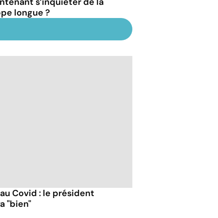
ntenant s’inquiéter de la
ppe longue ?
 au Covid : le président
a "bien"