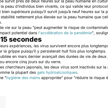
rippe survit près de deux heures sur la peau humaine en cul
 la peau d’individus bien vivants, ce qui valide leur protocol
 bien supérieure puisqu’il survit jusqu’à neuf heures sur la
tabilité nettement plus élevée sur la peau humaine que cell
n.
e vie sur la peau "
peut augmenter le risque de contaminatio
impact potentiel dans
l'accélération de la pandémie
"
, soulig
n 15 secondes
 leurs expériences, les virus survivent encore plus longtemps 
la grippe puisqu’il y persisterait huit fois plus longtemps.
ubliée en mars dernier avançait des durées de vie de deux jo
 ou encore cinq jours sur du verre.
es chercheurs japonais, les deux virus sont inactivés sur 
comme la plupart des
gels hydroalcooliques
.
ne "
hygiène des mains
appropriée"
pour "
réduire le risque 