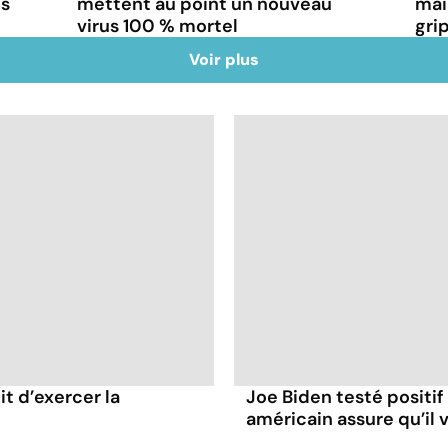
ns
mettent au point un nouveau
mai
virus 100 % mortel
gri
Voir plus
it d’exercer la
Joe Biden testé positif
américain assure qu’il v