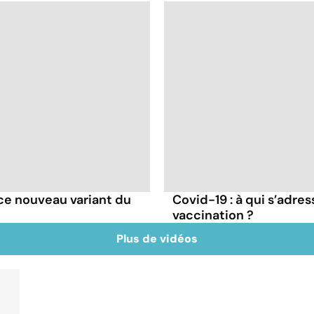
e ce nouveau variant du
Covid-19 : à qui s’adr
vaccination ?
Plus de vidéos