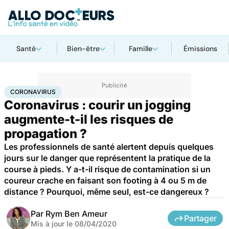
Santé
Bien-être
Famille
Émissions
Accueil
Bien-être
Sport santé
Coronavirus
CORONAVIRUS
Coronavirus : courir un jogging
augmente-t-il les risques de
propagation ?
Les professionnels de santé alertent depuis quelques
jours sur le danger que représentent la pratique de la
course à pieds. Y a-t-il risque de contamination si un
coureur crache en faisant son footing à 4 ou 5 m de
distance ? Pourquoi, même seul, est-ce dangereux ?
Par
Rym Ben Ameur
Partager
Mis à jour le
08/04/2020