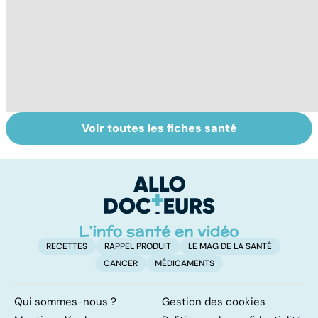
Voir toutes les fiches santé
Comment
Acidité, brûlures,
R
faciliter la
crampes... quand
s
digestion ?
l'estomac fait
le
mal
g
RECETTES
RAPPEL PRODUIT
LE MAG DE LA SANTÉ
CANCER
MÉDICAMENTS
Qui sommes-nous ?
Gestion des cookies