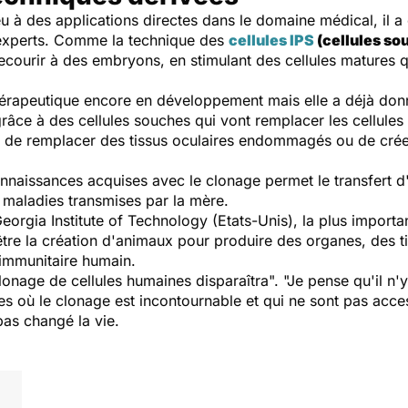
eu à des applications directes dans le domaine médical, il a
experts. Comme la technique des
cellules IPS
(cellules so
ecourir à des embryons, en stimulant des cellules matures 
hérapeutique encore en développement mais elle a déjà donné
râce à des cellules souches qui vont remplacer les cellules
e de remplacer des tissus oculaires endommagés ou de créer
nnaissances acquises avec le clonage permet le transfert d
s maladies transmises par la mère.
eorgia Institute of Technology (Etats-Unis), la plus impor
être la création d'animaux pour produire des organes, des 
 immunitaire humain.
lonage de cellules humaines disparaîtra". "Je pense qu'il n'
s où le clonage est incontournable et qui ne sont pas acces
pas changé la vie.