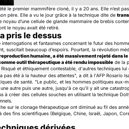
a été le premier mammifère cloné, il y a 20 ans. Elle n’est
on père. Elle a vu le jour grâce à la technique dite de
trans
e noyau d’une cellule de glande mammaire de brebis conten
t le noyau avait été retiré.
a pris le dessus
interrogations et fantasmes concernant le futur des hommes
, suscitait beaucoup d’espoirs. Pourtant, la révolution médi
reproduction humaine, a été massivement rejeté dans le
e comme outil thérapeutique a été rendu impossible
de la p
 Risqué et éthiquement contestable, d'autres techniques lui 
'a pas été à la hauteur des attentes
", a dit à l'AFP Rosario Isa
tiques de santé. "
Le public, et les hommes politiques eux-
une autre puis une autre, jusqu'à ce qu'il y ait une catastro
 à créer des cellules souches en utilisant la technique Dolly
nnels.
he sur le clonage thérapeutique ont diminué au fil des anné
 des fins scientifiques (Belgique, Chine, Israël, Japon, C
echniques dérivées