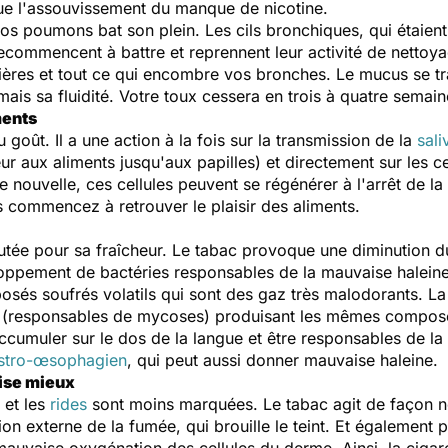
t que l'assouvissement du manque de nicotine.
s poumons bat son plein. Les cils bronchiques, qui étaient 
recommencent à battre et reprennent leur activité de netto
ères et tout ce qui encombre vos bronches. Le mucus se tran
mais sa fluidité. Votre toux cessera en trois à quatre semain
ments
goût. Il a une action à la fois sur la transmission de la
sali
r aux aliments jusqu'aux papilles) et directement sur les ce
 nouvelle, ces cellules peuvent se régénérer à l'arrêt de la
 commencez à retrouver le plaisir des aliments.
utée pour sa fraîcheur. Le tabac provoque une diminution du
eloppement de bactéries responsables de la mauvaise haleine
osés soufrés volatils qui sont des gaz très malodorants. L
responsables de mycoses) produisant les mêmes composés. 
ccumuler sur le dos de la langue et être responsables de la
astro-œsophagien
, qui peut aussi donner mauvaise haleine.
rise mieux
t et les
rides
sont moins marquées. Le tabac agit de façon n
n externe de la fumée, qui brouille le teint. Et également p