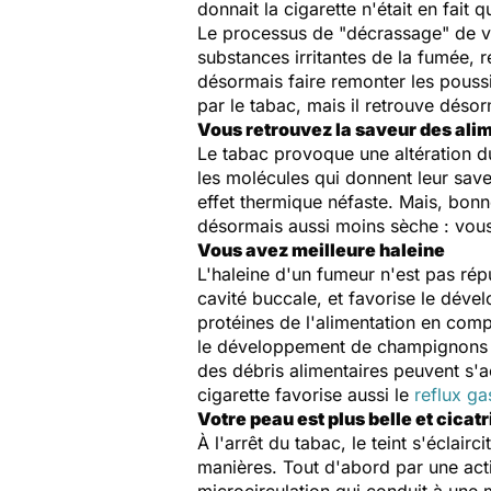
donnait la cigarette n'était en fai
Le processus de "décrassage" de vo
substances irritantes de la fumée, 
désormais faire remonter les poussi
par le tabac, mais il retrouve désor
V
ous retrouvez la saveur des ali
Le tabac provoque une altération du 
les molécules qui donnent leur saveu
effet thermique néfaste. Mais, bonne
désormais aussi moins sèche : vous
Vous avez meilleure haleine
L'haleine d'un fumeur n'est pas rép
cavité buccale, et favorise le dév
protéines de l'alimentation en comp
le développement de champignons (
des débris alimentaires peuvent s'a
cigarette favorise aussi le
reflux g
Votre peau est plus belle et cicat
À l'arrêt du tabac, le teint s'éclairci
manières. Tout d'abord par une actio