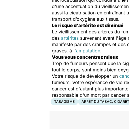
microcirculation qui conduit à une 
d'une accentuation du vieillissement
aussi la cicatrisation en entraînant
transport d’oxygène aux tissus.
Le risque d'artérite est diminué
Le vieillissement des artères du f
des
artérites
survenant avant l'âge d
manifeste par des crampes et des do
graves, à l'
amputation
.
Vous vous concentrez mieux
Trop de fumeurs pensent que la ciga
tout le corps, sont moins bien oxyg
Votre risque de développer un
can
fumeurs. Votre espérance de vie re
cancer est d'autant plus importante q
responsable d'un mort par cancer s
TABAGISME
ARRÊT DU TABAC, CIGARE