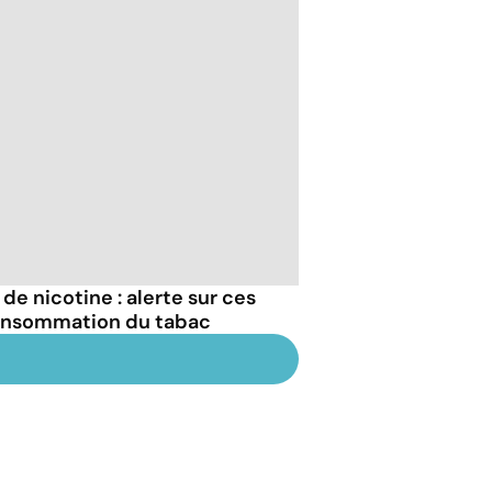
de nicotine : alerte sur ces
onsommation du tabac