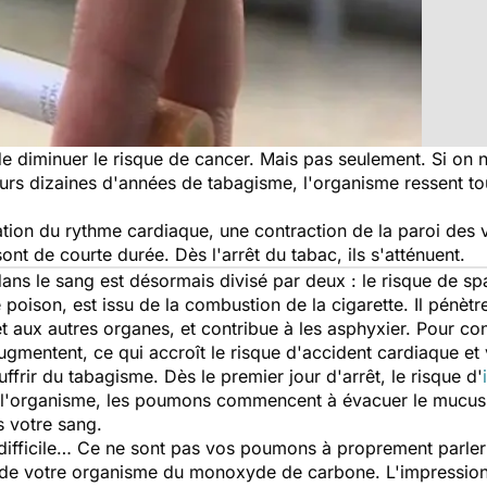
e diminuer le risque de cancer. Mais pas seulement. Si on 
rs dizaines d'années de tabagisme, l'organisme ressent tou
ion du rythme cardiaque, une contraction de la paroi des 
sont de courte durée. Dès l'arrêt du tabac, ils s'atténuent.
s le sang est désormais divisé par deux : le risque de spa
oison, est issu de la combustion de la cigarette. Il pénètre
 aux autres organes, et contribue à les asphyxier. Pour cont
augmentent, ce qui accroît le risque d'accident cardiaque et 
frir du tabagisme. Dès le premier jour d'arrêt, le risque d'
e l'organisme, les poumons commencent à évacuer le mucus e
 votre sang.
 difficile… Ce ne sont pas vos poumons à proprement parler
n de votre organisme du monoxyde de carbone. L'impressio