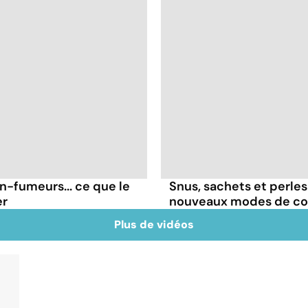
on-fumeurs... ce que le
Snus, sachets et perles 
er
nouveaux modes de c
Plus de vidéos