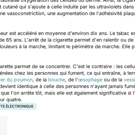
mauvaise oxygénation des cellules du derme. Ainsi, la cigar
 cutané qui s'ajoute à celle induite par les ultraviolets dans
 une vasoconstriction, une augmentation de l'adhésivité plaq
umeur est accéléré en moyenne d'environ dix ans. Le tabac 
e 65 ans. L'arrêt de la cigarette permet d'en ralentir ou de s
uleurs à la marche, limitant le périmètre de marche. Elle p
rette permet de se concentrer. C'est le contraire : les cel
énées chez les personnes qui fument, ce qui entraîne, à term
cer du poumon
, de la
bouche
, de l'
œsophage
ou de la
vess
devient identique à celle des personnes n'ayant jamais fumé
ue l'on arrête tôt, mais elle est également significative si l
ur quatre.
TTE ÉLECTRONIQUE