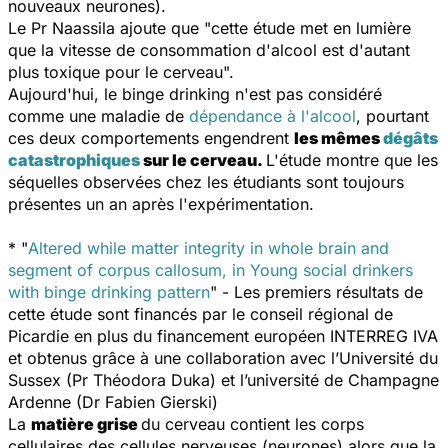
nouveaux neurones).
Le Pr Naassila ajoute que "
cette étude met en lumière
que la vitesse de consommation d'alcool est d'autant
plus toxique pour le cerveau
".
Aujourd'hui, le binge drinking n'est pas considéré
comme une maladie de
dépendance à l'alcool
, pourtant
ces deux comportements engendrent
les mêmes
dégâts
catastrophiques
sur le cerveau.
L'étude montre que les
séquelles observées chez les étudiants sont toujours
présentes un an après l'expérimentation.
*
"
Altered while matter integrity in whole brain and
segment of corpus callosum, in Young social drinkers
with binge drinking pattern
" -
Les premiers résultats de
cette étude sont financés par le conseil régional de
Picardie en plus du financement européen INTERREG IVA
et obtenus grâce à une collaboration avec l’Université du
Sussex (Pr Théodora Duka) et l’université de Champagne
Ardenne (Dr Fabien Gierski)
La
matière grise
du cerveau contient les corps
cellulaires des cellules nerveuses (neurones) alors que la