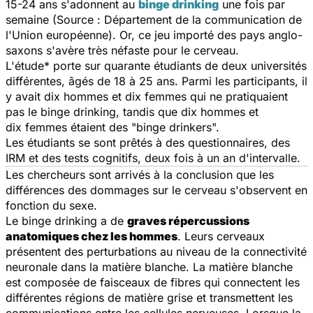
15-24 ans s'adonnent au
binge drinking
une fois par
semaine (Source : Département de la communication de
l'Union européenne). Or, ce jeu importé des pays anglo-
saxons s'avère très néfaste pour le cerveau.
L'étude* porte sur quarante étudiants de deux universités
différentes, âgés de 18 à 25 ans. Parmi les participants, il
y avait dix hommes et dix femmes qui ne pratiquaient
pas le binge drinking, tandis que dix hommes et
dix femmes étaient des "binge drinkers".
Les étudiants se sont prêtés à des questionnaires, des
IRM et des tests cognitifs, deux fois à un an d'intervalle.
Les chercheurs sont arrivés à la conclusion que les
différences des dommages sur le cerveau s'observent en
fonction du sexe.
Le binge drinking a de
graves répercussions
anatomiques chez les hommes
. Leurs cerveaux
présentent des perturbations au niveau de la connectivité
neuronale dans la matière blanche. La matière blanche
est composée de faisceaux de fibres qui connectent les
différentes régions de matière grise et transmettent les
communications entre les cellules nerveuses. Lorsque la