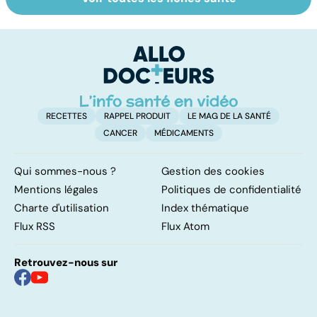
Narcolepsie : des
Maladie de
To
crises de
Huntington : une
c
sommeil
affection
involontaires
neurologique
incurable
RECETTES
RAPPEL PRODUIT
LE MAG DE LA SANTÉ
CANCER
MÉDICAMENTS
Qui sommes-nous ?
Gestion des cookies
Mentions légales
Politiques de confidentialité
Charte d'utilisation
Index thématique
Flux RSS
Flux Atom
Retrouvez-nous sur