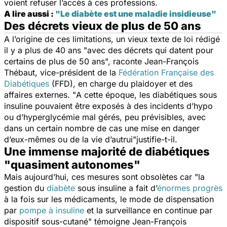
voient refuser l’accès à ces professions.
A lire aussi :
"Le diabète est une maladie insidieuse"
Des décrets vieux de plus de 50 ans
A l’origine de ces limitations, un vieux texte de loi rédigé
il y a plus de 40 ans "
avec des décrets qui datent pour
certains de plus de 50 ans
", raconte Jean-François
Thébaut, vice-président de la
Fédération Française des
Diabétiques
(FFD), en charge du plaidoyer et des
affaires externes. "
A cette époque, les diabétiques sous
insuline pouvaient être exposés à des incidents d’hypo
ou d’hyperglycémie mal gérés, peu prévisibles, avec
dans un certain nombre de cas une mise en danger
d’eux-mêmes ou de la vie d’autrui
"justifie-t-il.
Une immense majorité de diabétiques
"quasiment autonomes"
Mais aujourd’hui, ces mesures sont obsolètes car "
la
gestion du
diabète
sous insuline a fait d’
énormes progrès
à la fois sur les médicaments, le mode de dispensation
par
pompe à insuline
et la surveillance en continue par
dispositif sous-cutané
" témoigne Jean-François