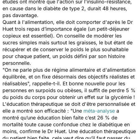
études ont montré que l'action sur l'insulino-résistance,
en cause dans le diabète de type 2, durait 48 heures,
pas davantage.
Quant à l'alimentation, elle doit comporter d'après le Dr
Huet trois repas d’importance égale (un petit-déjeuner
copieux est essentiel). On conseille de modérer les
sucres simples mais surtout les graisses, le but étant de
récupérer et de conserver le poids le plus souhaitable
pour chaque patient, un poids défini par son histoire
personnelle.
"
On ne parle plus de régime alimentaire et d'alimentation
équilibrée, et on fixe désormais des objectifs réalistes et
réalisables
", rappelle-t-il. Et bonne nouvelle pour les
personnes en surpoids ou obèses, il suffit de perdre 5 %
du poids du corps pour obtenir un effet sur la glycémie !
L'éducation thérapeutique se doit d'être personnalisée et
elle a montré son efficacité : "
Une
méta-analyse
a
montré qu’une éducation bien faite c’est 26 % de
mortalité toute cause confondue chez le diabétique en
moins
, confirme le Dr Huet.
Une éducation thérapeutique
du patient bien faite, cela veut dire qu’il faut passer du