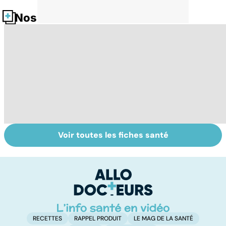
Nos fiches santé
Voir toutes les fiches santé
Embolie
Mediator® : les
Me
pulmonaire : un
cardiologues en
s
caillot dans
première ligne
sa
l'artère
pulmonaire
RECETTES
RAPPEL PRODUIT
LE MAG DE LA SANTÉ