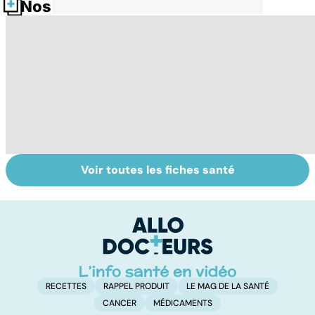
Nos fiches santé
Voir toutes les fiches santé
Narcolepsie : des
Maladie de
To
crises de
Huntington : une
c
sommeil
affection
involontaires
neurologique
incurable
RECETTES
RAPPEL PRODUIT
LE MAG DE LA SANTÉ
CANCER
MÉDICAMENTS