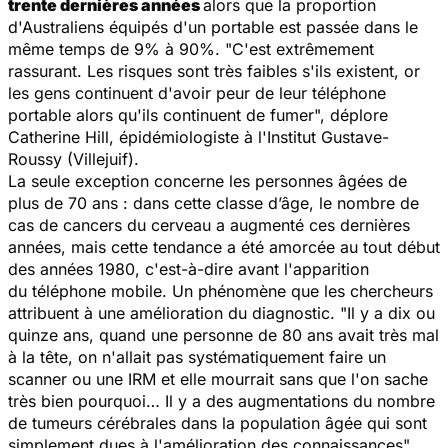
trente dernières années
alors que la proportion
d'Australiens équipés d'un portable est passée dans le
même temps de 9% à 90%.
"C'est extrêmement
rassurant. Les risques sont très faibles s'ils existent, or
les gens continuent d'avoir peur de leur téléphone
portable alors qu'ils continuent de fumer",
déplore
Catherine Hill, épidémiologiste à l'Institut Gustave-
Roussy (Villejuif).
La seule exception concerne les personnes âgées de
plus de 70 ans : dans cette classe d’âge, le nombre de
cas de cancers du cerveau a augmenté ces dernières
années, mais cette tendance a été amorcée au tout début
des années 1980, c'est-à-dire avant l'apparition
du téléphone mobile. Un phénomène que les chercheurs
attribuent à une amélioration du diagnostic.
"Il y a dix ou
quinze ans, quand une personne de 80 ans avait très mal
à la tête, on n'allait pas systématiquement faire un
scanner ou une IRM et elle mourrait sans que l'on sache
très bien pourquoi… Il y a des augmentations du nombre
de tumeurs cérébrales dans la population âgée qui sont
simplement dues à l'amélioration des connaissances",