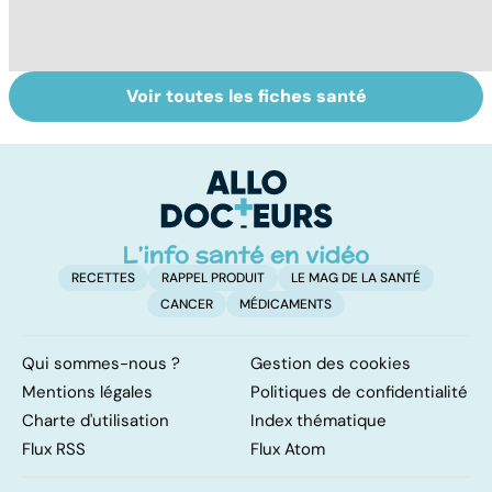
Voir toutes les fiches santé
Tumeurs du
Tout savoir sur
I
cerveau : ce que
les infections
a
peut la chirurgie
pulmonaires
fa
d'
RECETTES
RAPPEL PRODUIT
LE MAG DE LA SANTÉ
CANCER
MÉDICAMENTS
Qui sommes-nous ?
Gestion des cookies
Mentions légales
Politiques de confidentialité
Charte d'utilisation
Index thématique
Flux RSS
Flux Atom