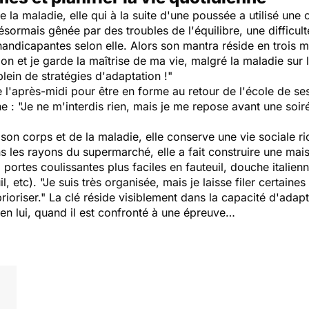
e la maladie, elle qui à la suite d'une poussée a utilisé une
sormais gênée par des troubles de l'équilibre, une difficul
 handicapantes selon elle. Alors son mantra réside en trois mot
on et je garde la maîtrise de ma vie, malgré la maladie sur 
ein de stratégies d'adaptation !"
te l'après-midi pour être en forme au retour de l'école de ses 
che : "Je ne m'interdis rien, mais je me repose avant une soi
n corps et de la maladie, elle conserve une vie sociale rich
ns les rayons du supermarché, elle a fait construire une ma
portes coulissantes plus faciles en fauteuil, douche italien
l, etc). "Je suis très organisée, mais je laisse filer certai
prioriser." La clé réside visiblement dans la capacité d'ada
en lui, quand il est confronté à une épreuve…