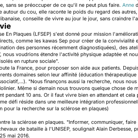
ire, sans se préoccuper de ce qu'il ne peut plus faire.
Anne
d
e autour du cou, elle raconte le poids du regard des autres
 libanaise, conseille de vivre au jour le jour, sans craindre l'
 vie
se En Plaques (LFSEP) s'est donné pour mission l'améliorati
ects, comme les kawas Sep pour créer de la convivialité en
ination des personnes récemment diagnostiquées), des atel
17, nous voudrions étendre l'activité physique adaptée et n
isolés en rupture sociale".
oute la France, pour proposer son aide aux patients. Depuis
férents domaines selon leur affinité (éducation thérapeutiqu
ociatif,…). "Nous finançons aussi la recherche, nous nous 
olinier. Même si demain nous trouvons quelque chose de mir
endant 10 ans. Or il faut vivre bien en attendant et cela 
orme défi réside dans une meilleure intégration professionnel
n pour la recherche sur la sclérose en plaques)
contre la sclérose en plaques. "Informer, communiquer, faire
 chevaux de bataille à l'UNISEP, soulignait Alain Derbesse, 
u 25 mai 2016.