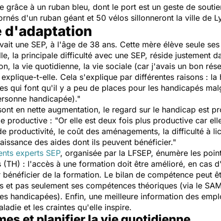
die grâce à un ruban bleu, dont le port est un geste de souti
 ornés d'un ruban géant et 50 vélos sillonneront la ville de L
é d'adaptation
avait une SEP, à l'âge de 38 ans. Cette mère élève seule ses 
le, la principale difficulté avec une SEP, réside justement 
on, la vie quotidienne, la vie sociale (car j'avais un bon rés
explique-t-elle. Cela s'explique par différentes raisons : l
s qui font qu'il y a peu de places pour les handicapés malgr
ersonne handicapée)."
sont en nette augmentation, le regard sur le handicap est 
roductive : "Or elle est deux fois plus productive car elle
 productivité, le coût des aménagements, la difficulté à licen
aissance des aides dont ils peuvent bénéficier."
ents experts SEP
, organisée par la LFSEP, énumère les poin
 (TH) : l'accès à une formation doit être amélioré, en cas d'i
ur bénéficier de la formation. Le bilan de compétence peut 
les et pas seulement ses compétences théoriques (via le SA
es handicapées). Enfin, une meilleure information des empl
adie et les craintes qu'elle inspire.
s et planifier la vie quotidienne