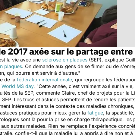
 2017 axée sur le partage entre
st la vie avec une
sclérose en plaques
(SEP), explique Guill
en plaques
. On demande aux gens de se filmer ou de s'enregi
n, qui pourraient servir à d'autres."
te de la
fédération internationale
, qui regroupe les fédératio
e
World MS day
. "Cette année, c'est vraiment axé sur la vie
ultés de la SEP, commente Claire, chef de projets pour la Li
 SEP. Les trucs et astuces permettent de rendre les patients 
ement intéressant dans le contexte des maladies chroniques, 
 astuces pratiques pour mieux gérer la
fatigue
, la spasticité
eurologues sont là pour la prise en charge thérapeutique, les 
 aux autres malades. Rien ne remplace l'expérience concrèt
tralie, confie-t-il que la maladie lui a appris à dire non et 