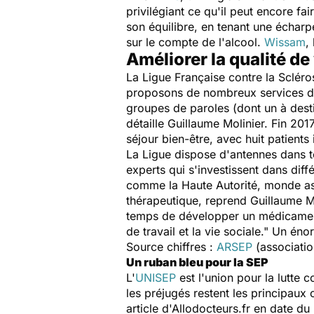
privilégiant ce qu'il peut encore fa
son équilibre, en tenant une écharp
sur le compte de l'alcool.
Wissam
,
Améliorer la qualité de
La Ligue Française contre la Scléro
proposons de nombreux services dir
groupes de paroles (dont un à dest
détaille Guillaume Molinier. Fin 20
séjour bien-être, avec huit patients 
La Ligue dispose d'antennes dans t
experts qui s'investissent dans dif
comme la Haute Autorité, monde ass
thérapeutique, reprend Guillaume M
temps de développer un médicament p
de travail et la vie sociale." Un én
Source chiffres :
ARSEP
(associatio
Un ruban bleu pour la SEP
L'
UNISEP
est l'union pour la lutte 
les préjugés restent les principaux
article d'Allodocteurs.fr en date d