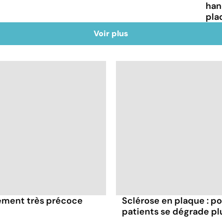
han
pla
Voir plus
tement très précoce
Sclérose en plaque : po
patients se dégrade plu