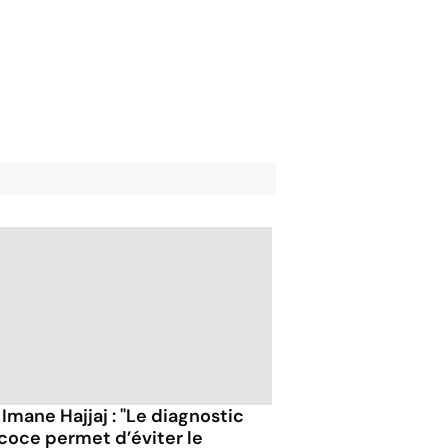
 Imane Hajjaj : "Le diagnostic
coce permet d’éviter le