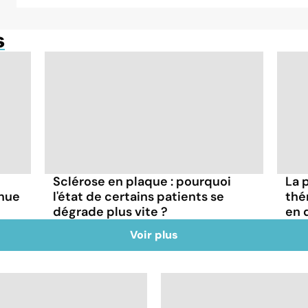
s
Sclérose en plaque : pourquoi
La 
inue
l'état de certains patients se
thé
dégrade plus vite ?
en d
Voir plus