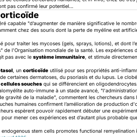
ont pas confirmé leur potentiel…
orticoïde
ré capable "d’augmenter de manière significative le nomb
tamment chez des souris dont la perte de myéline est artifi
isé pour traiter les mycoses (gels, sprays, lotions), et dont l’e
s" de l'Organisation mondiale de la santé. Les expériences 
it pas avec le
système immunitaire
, et stimule directemen
tasol
, un
corticoïde
utilisé pour ses propriétés anti-inflam
e certaines dermatoses, du psoriasis et du lupus. Le clobét
s cellules souches
qui se différencient en oligodendrocytes
halomyélite auto-immune à un stade avancé, "l'administrat
de gravité de la maladie", commentent les chercheurs dans l
 souches humaines confirment l’amélioration de production d
ercheurs espèrent pouvoir rapidement débuter une expériment
ns pour mener ces expériences est d’autant plus probable qu
endogenous stem cells promotes functional remyelination 