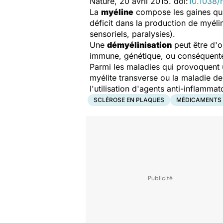
Nature
, 20 avril 2015. doi:
10.1038/
La
myéline
compose les gaines qui 
déficit dans la production de myéli
sensoriels, paralysies).
Une
démyélinisation
peut être d'o
immune, génétique, ou conséquente 
Parmi les maladies qui provoquent u
myélite transverse ou la maladie de
l'utilisation d'agents anti-inflammat
SCLÉROSE EN PLAQUES
MÉDICAMENTS