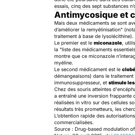
essais, cinq des sept substances n’
Antimycosique et c
Mais deux médicaments se sont avé
d’améliorer la remyélinisation" (no
traitement à base de lysolécithine).
Le premier est le
miconazole
, util
la "liste des médicaments essentiel
montre que ce miconazole n’interag
myéline.
Le second médicament est le
clobé
démangeaisons) dans le traitement d
immunosuppresseur, et
stimule le
Chez des souris atteintes d'encép
a entraîné une inversion frappante 
réalisées in vitro sur des cellules
résultats très prometteurs, les ch
L’obtention rapide des autorisatio
commercialisées.
Source :
Drug-based modulation of 