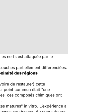
les nerfs est attaquée par le
 souches partiellement différenciées.
oximité des régions
oire de restaurer) cette
eul point commun était "une
acles, ces composés chimiques ont
.
es matures" in vitro. L’expérience a
 jeunes souriceaux. Au cours de ces