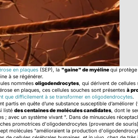
érose en plaques
(SEP), la
"gaine" de myéline
qui protège 
ine à se régénérer.
ellules nommées
oligodendrocytes
, qui dérivent de cellules
lérose en plaques, ces cellules souches sont présentes
à pr
t que difficilement à se transformer en oligodendrocytes
.
t partis en quête d’une substance susceptible d’améliorer (v
i listé
des centaines de molécules candidates
, dont le s
doses ; avec un système vivant ". Dans de minuscules récept
uches promotrices d'oligodendrocytes (provenant de souris)
sept molécules "amélioraient la production d'oligodendrocyt
s de cellules cérébrales humaines, et in vivo, chez de très