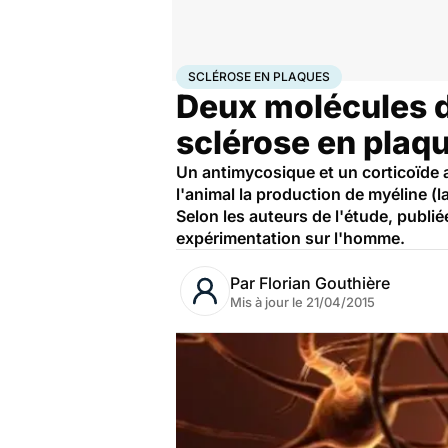
Accueil
Santé
Médicaments
Sclérose en plaques
SCLÉROSE EN PLAQUES
Deux molécules dé
sclérose en plaq
Un antimycosique et un corticoïde 
l'animal la production de myéline (l
Selon les auteurs de l'étude, publié
expérimentation sur l'homme.
Par
Florian Gouthière
Mis à jour le
21/04/2015