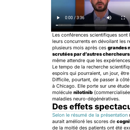
Les conférences scientifiques sont 
leurs concurrents en dévoilant les 
plusieurs mois après ces
grandes 
scrutées par d’autres chercheurs
même attendre que les expériences
Le
tempo
de la recherche scientifiq
espoirs qui pourraient, un jour, êtr
Difficile, pourtant, de passer à cô
à Chicago. Elle porte sur une étude 
molécule
nilotinib
(commercialisée 
maladies neuro-dégénératives.
Des effets spectacu
Selon le résumé de la présentation
m
aurait amélioré les scores de
cogni
de la moitié des patients ont été e