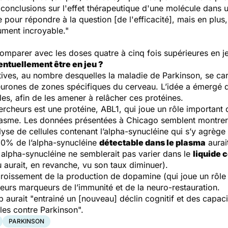
 conclusions sur l'effet thérapeutique d'une molécule dans 
e pour répondre à la question [de l'efficacité], mais en plus
ument incroyable."
parer avec les doses quatre à cinq fois supérieures en jeu
entuellement être en jeu ?
ives, au nombre desquelles la maladie de Parkinson, se cara
urones de zones spécifiques du cerveau. L’idée a émergé 
les, afin de les amener à relâcher ces protéines.
ercheurs est une protéine, ABL1, qui joue un rôle important da
sme. Les données présentées à Chicago semblent montrer que
tolyse de cellules contenant l’alpha-synucléine qui s’y agrèg
60% de l’alpha-synucléine
détectable dans le plasma
aurait
e alpha-synucléine ne semblerait pas varier dans le
liquide 
 aurait, en revanche, vu son taux diminuer).
accroissement de la production de dopamine (qui joue un rôle
ieurs marqueurs de l’immunité et de la neuro-restauration.
ib aurait
"entrainé un [nouveau] déclin cognitif et des capaci
les contre Parkinson".
PARKINSON