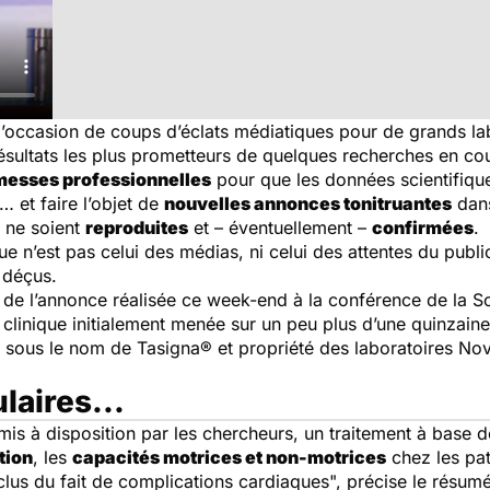
l’occasion de coups d’éclats médiatiques pour de grands lab
résultats les plus prometteurs de quelques recherches en cour
messes professionnelles
pour que les données scientifiqu
… et faire l’objet de
nouvelles annonces tonitruantes
dans
 ne soient
reproduites
et – éventuellement –
confirmées
.
ue n’est pas celui des médias, ni celui des attentes du publi
e déçus.
té de l’annonce réalisée ce week-end à la conférence de la 
clinique initialement menée sur un peu plus d’une quinzaine d
sous le nom de Tasigna® et propriété des laboratoires Novar
laires...
is à disposition par les chercheurs, un traitement à base d
tion
, les
capacités motrices et non-motrices
chez les pat
xclus du fait de complications cardiaques", précise le résu