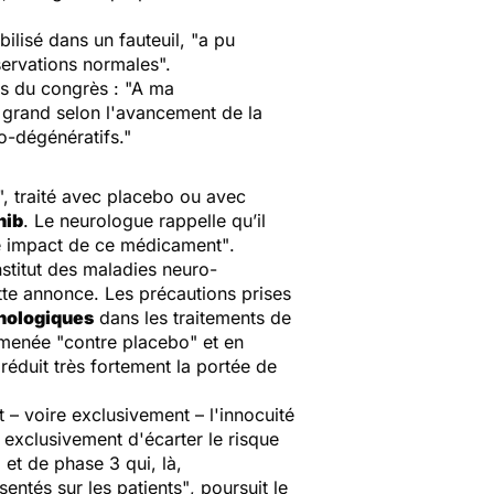
ilisé dans un fauteuil, "a pu
servations normales".
rs du congrès :
"A ma
 grand selon l'avancement de la
ro-dégénératifs."
", traité avec placebo ou avec
nib
. Le neurologue rappelle qu’il
ble impact de ce médicament"
.
nstitut des maladies neuro-
te annonce. Les précautions prises
hologiques
dans les traitements de
é menée "contre placebo" et en
réduit très fortement la portée de
t
–
voire exclusivement
–
l'innocuité
 exclusivement d'écarter le risque
 et de phase 3 qui, là,
entés sur les patients"
, poursuit le