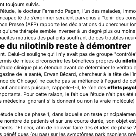
nt toujours suivis.
l’étude, le docteur Fernando Pagan, l’un des malades, immob
’incapacité de s’exprimer seraient parvenus à "tenir des con
ce Presse (AFP) rapporte les déclarations du chercheur lo
is qu'une thérapie semble inverser à un degré plus ou moins
apacités motrices des patients souffrant de ces troubles neu
re du nilotinib reste à démontrer
nt. Celui-ci souligne qu’il n'y avait pas de groupe "contrôle
 permis de mieux circonscrire les bénéfices propres du
niloti
e étude clinique plus étendue avant de déterminer le vérita
azine de la santé
, Erwan Bézard, chercheur à la tête de l’I
ence de Chicago) ne cache pas sa méfiance à l'égard de cet
auf anodines puisque, rappelle-t-il, le rôle des
effets psyc
portants. Pour cette raison, le fait que l’étude n’ait pas ét
s médecins ignorant s’ils donnent ou non la vraie molécule) 
e étude dite de phase 1, dans laquelle on teste principalemen
e nombre de patients et sur une courte durée, son objet est
atients.
"Et ceci, afin de pouvoir faire des études de phase 2
ts bénéfiques (ou pas) sur les symptômes parkinsoniens prés