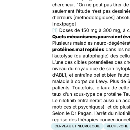
chercheur.
"On ne peut pas tirer de
seulement l’étude n’est pas dessiné
d'erreurs [méthodologiques] absol
[nextpage]
[1]
Doses de 150 mg à 300 mg, à com
Quels mécanism
es pourraient év
Plusieurs maladies neuro-dégénérat
protéines mal repliées
dans les ne
l’autolyse (ou autophagie) des cellu
L’une des cibles potentielles des ch
niveau du noyau que de son cytopla
d’ABL1, et entraîne bel et bien l’au
maladie à corps de Lewy. Plus de 
patients. Toutefois, le taux de cett
taux d’un sous-type de protéine Tau
Le nilotinib entraînerait aussi un 
motrices et psychiques), et de plus
Selon le Dr Pagan, l’arrêt du nilotin
reprise des thérapies conventionnel
CERVEAU ET NEUROLOGIE
RECHERCHE