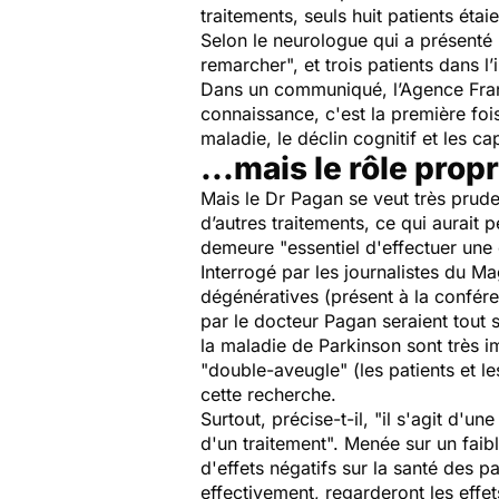
traitements, seuls huit patients étaie
Selon le neurologue qui a présenté 
remarcher", et trois patients dans l
Dans un communiqué, l’Agence Fran
connaissance, c'est la première fo
maladie, le déclin cognitif et les c
...mais le rôle prop
Mais le Dr Pagan se veut très prude
d’autres traitements, ce qui aurait
demeure
"essentiel d'effectuer un
Interrogé par les journalistes du
Mag
dégénératives (présent à la confér
par le docteur Pagan seraient tout s
la maladie de Parkinson sont très im
"double-aveugle" (les patients et le
cette recherche.
Surtout, précise-t-il,
"il s'agit d'un
d'un traitement".
Menée sur un faibl
d'effets négatifs sur la santé des p
effectivement, regarderont les effe