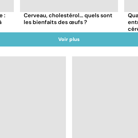
 :
Cerveau, cholestérol... quels sont
Qua
à
les bienfaits des œufs ?
ent
cér
Voir plus