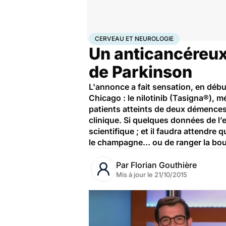
Accueil
Santé
Maladies
Maladies neurologiques
Ce
CERVEAU ET NEUROLOGIE
Un anticancéreux
de Parkinson
L'annonce a fait sensation, en débu
Chicago : le nilotinib (Tasigna®),
patients atteints de deux démences 
clinique. Si quelques données de l’e
scientifique ; et il faudra attendre 
le champagne… ou de ranger la boute
Par
Florian Gouthière
Mis à jour le
21/10/2015