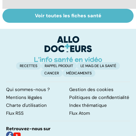
Voir toutes les fiches santé
Le café : une
Les aidants
Al
mine d'or pour
familiaux aussi
d
notre santé ?
ont besoin d'aide
di
tr
RECETTES
RAPPEL PRODUIT
LE MAG DE LA SANTÉ
CANCER
MÉDICAMENTS
Qui sommes-nous ?
Gestion des cookies
Mentions légales
Politiques de confidentialité
Charte d'utilisation
Index thématique
Flux RSS
Flux Atom
Retrouvez-nous sur