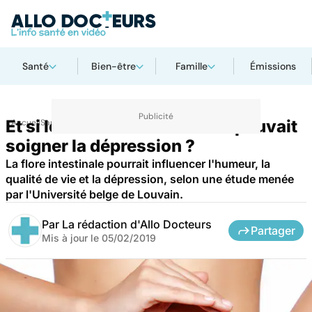
Santé
Bien-être
Famille
Émissions
Et si le microbiote intestinal pouvait
Accueil
Santé
Maladies
Maladies neurologiques
soigner la dépression ?
La flore intestinale pourrait influencer l'humeur, la
qualité de vie et la dépression, selon une étude menée
par l'Université belge de Louvain.
Par
La rédaction d'Allo Docteurs
Partager
Mis à jour le
05/02/2019