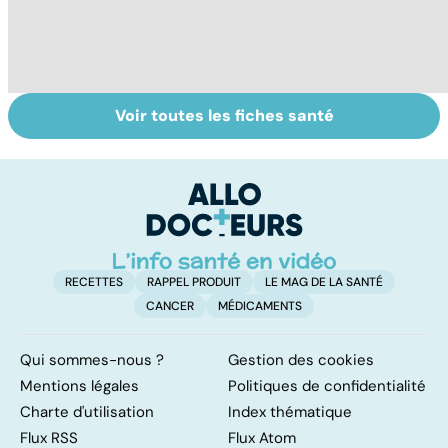
Voir toutes les fiches santé
Tout savoir sur
Inflammation des
Su
les infections
amygdales : que
le
pulmonaires
faire en cas
l'
d'angine ?
RECETTES
RAPPEL PRODUIT
LE MAG DE LA SANTÉ
CANCER
MÉDICAMENTS
Qui sommes-nous ?
Gestion des cookies
Mentions légales
Politiques de confidentialité
Charte d'utilisation
Index thématique
Flux RSS
Flux Atom