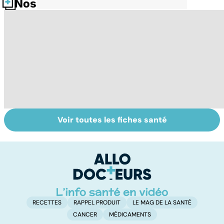
Nos fiches santé
Voir toutes les fiches santé
Post-partum : un
Narcolepsie : des
C
bouleversement
crises de
fa
après la
sommeil
di
naissance
involontaires
RECETTES
RAPPEL PRODUIT
LE MAG DE LA SANTÉ
CANCER
MÉDICAMENTS