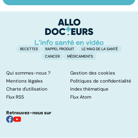
Suicide : prévenir
AVC : quand le
A
le passage à
cerveau fait une
va
l'acte
attaque
cé
é
t
RECETTES
RAPPEL PRODUIT
LE MAG DE LA SANTÉ
CANCER
MÉDICAMENTS
Qui sommes-nous ?
Gestion des cookies
Mentions légales
Politiques de confidentialité
Charte d'utilisation
Index thématique
Flux RSS
Flux Atom
Retrouvez-nous sur