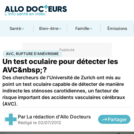
Santé
Bien-être
Famille
Émissions
Accueil
Santé
Maladies
AVC, rupture d'anévrisme
AVC, RUPTURE D'ANÉVRISME
Un test oculaire pour détecter les
AVC&nbsp;?
Des chercheurs de l'Université de Zurich ont mis au
point un test oculaire capable de détecter de manière
indirecte les sténoses carotidiennes, un facteur de
risque important des accidents vasculaires cérébraux
(AVC).
Par
La rédaction d'Allo Docteurs
Partager
Rédigé le
02/07/2012